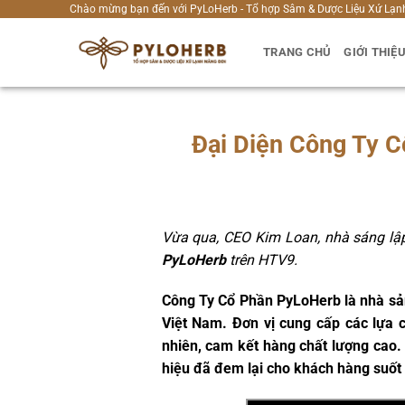
Bỏ
Chào mừng bạn đến với PyLoHerb - Tổ hợp Sâm & Dược Liệu Xứ Lạn
qua
TRANG CHỦ
GIỚI THIỆ
nội
dung
Đại Diện Công Ty 
Vừa qua, CEO Kim Loan, nhà sáng lập
PyLoHerb
trên HTV9.
Công Ty Cổ Phần PyLoHerb là nhà sản
Việt Nam. Đơn vị cung cấp các lựa
nhiên, cam kết hàng chất lượng cao. 
hiệu đã đem lại cho khách hàng suố