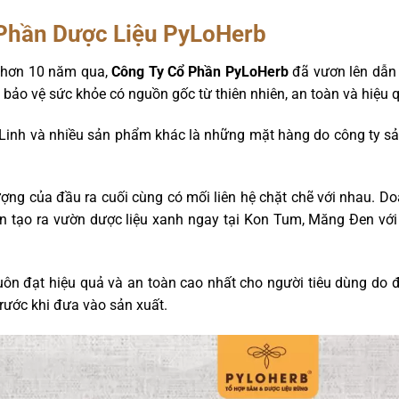
 Phần Dược Liệu PyLoHerb
ển hơn 10 năm qua,
Công Ty Cổ Phần PyLoHerb
đã vươn lên dẫn 
ảo vệ sức khỏe có nguồn gốc từ thiên nhiên, an toàn và hiệu 
inh và nhiều sản phẩm khác là những mặt hàng do công ty sản 
ượng của đầu ra cuối cùng có mối liên hệ chặt chẽ với nhau. 
 tạo ra vườn dược liệu xanh ngay tại Kon Tum, Măng Đen với 
ôn đạt hiệu quả và an toàn cao nhất cho người tiêu dùng do đ
trước khi đưa vào sản xuất.