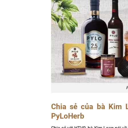
P
Chia sẻ của bà Kim L
PyLoHerb