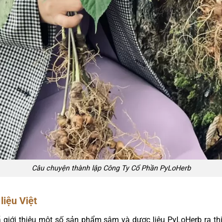
Câu chuyện thành lập Công Ty Cổ Phần PyLoHerb
iệu Việt
ã giới thiệu một số sản phẩm sâm và dược liệu PyLoHerb ra th