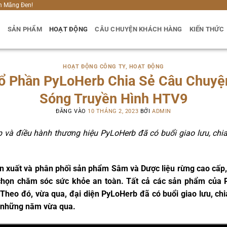
h Măng Đen!
U
SẢN PHẨM
HOẠT ĐỘNG
CÂU CHUYỆN KHÁCH HÀNG
KIẾN THỨC
HOẠT ĐỘNG CÔNG TY
,
HOẠT ĐỘNG
Cổ Phần PyLoHerb Chia Sẻ Câu Chuyệ
Sóng Truyền Hình HTV9
ĐĂNG VÀO
10 THÁNG 2, 2023
BỞI
ADMIN
 và điều hành thương hiệu PyLoHerb đã có buổi giao lưu, chi
 xuất và phân phối sản phẩm Sâm và Dược liệu rừng cao cấp, t
 chọn chăm sóc sức khỏe an toàn. Tất cả các sản phẩm của
Theo đó, vừa qua, đại diện PyLoHerb đã có buổi giao lưu, ch
t những năm vừa qua.