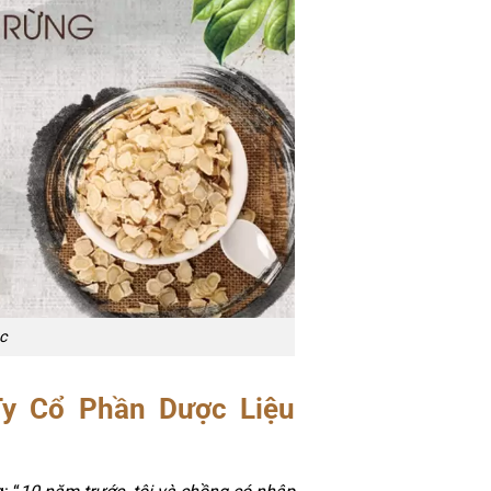
ác
 Ty Cổ Phần Dược Liệu