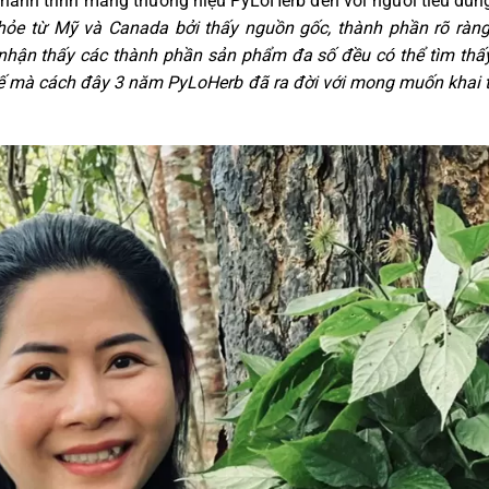
 hành trình mang thương hiệu PyLoHerb đến với người tiêu dùng
e từ Mỹ và Canada bởi thấy nguồn gốc, thành phần rõ ràng v
nhận thấy các thành phần sản phẩm đa số đều có thể tìm thấy
thế mà cách đây 3 năm PyLoHerb đã ra đời với mong muốn khai th