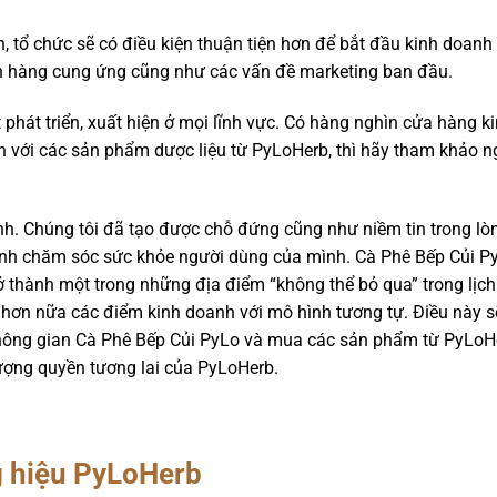
 tổ chức sẽ có điều kiện thuận tiện hơn để bắt đầu kinh doanh 
ồn hàng cung ứng cũng như các vấn đề marketing ban đầu.
 phát triển, xuất hiện ở mọi lĩnh vực. Có hàng nghìn cửa hàng 
h với các sản phẩm dược liệu từ PyLoHerb, thì hãy tham khảo n
h. Chúng tôi đã tạo được chỗ đứng cũng như niềm tin trong 
nh chăm sóc sức khỏe người dùng của mình. Cà Phê Bếp Củi P
rở thành một trong những địa điểm “không thể bỏ qua” trong lịc
hơn nữa các điểm kinh doanh với mô hình tương tự. Điều này sẽ
ông gian Cà Phê Bếp Củi PyLo và mua các sản phẩm từ PyLoHer
ượng quyền tương lai của PyLoHerb.
g hiệu PyLoHerb