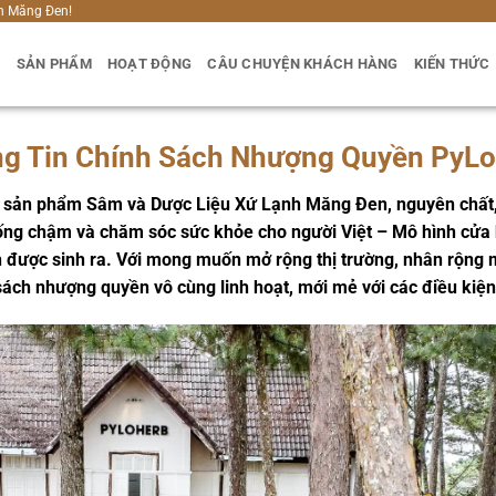
h Măng Đen!
U
SẢN PHẨM
HOẠT ĐỘNG
CÂU CHUYỆN KHÁCH HÀNG
KIẾN THỨC
g Tin Chính Sách Nhượng Quyền PyL
c sản phẩm Sâm và Dược Liệu Xứ Lạnh Măng Đen, nguyên chất,
sống chậm và chăm sóc sức khỏe cho người Việt – Mô hình cửa h
nh được sinh ra. Với mong muốn mở rộng thị trường, nhân rộng
sách nhượng quyền vô cùng linh hoạt, mới mẻ với các điều kiện 