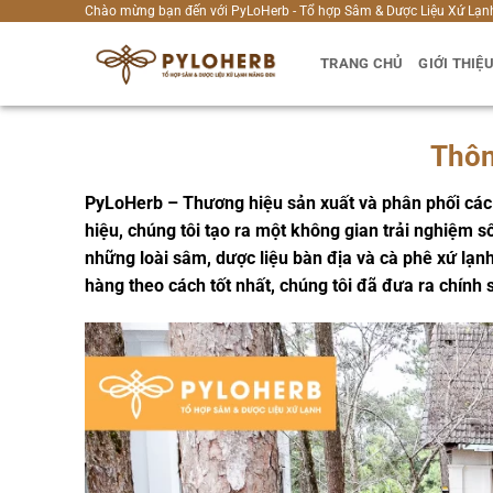
Bỏ
Chào mừng bạn đến với PyLoHerb - Tổ hợp Sâm & Dược Liệu Xứ Lạn
qua
TRANG CHỦ
GIỚI THIỆ
nội
dung
Thôn
PyLoHerb – Thương hiệu sản xuất và phân phối cá
hiệu, chúng tôi tạo ra một không gian trải nghiệm 
những loài sâm, dược liệu bàn địa và cà phê xứ lạ
hàng theo cách tốt nhất, chúng tôi đã đưa ra chính 