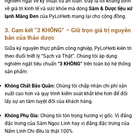
nghiêm ngặt về kỹ thuật và an toàn. Đây là lời khẳng định
về giá trị kinh tế và sức khỏe mà dòng
Sâm & Dược liệu xứ
lạnh Măng Đen
của PyLoHerb mang lại cho cộng đồng.
3. Cam kết “3 KHÔNG” – Giữ trọn giá trị nguyên
bản của thảo dược
Giữa kỷ nguyên thực phẩm công nghiệp, PyLoHerb kiên trì
theo đuổi triết lý “Sạch và Thật”. Chúng tôi áp dụng
nghiêm ngặt tiêu chuẩn
“3 KHÔNG”
trên toàn bộ hệ thống
sản phẩm:
Không Chất Bảo Quản:
Chúng tôi chấp nhận chi phí sản
xuất cao hơn và quy trình kiểm soát khắt khe hơn để đổi
lấy sự an tâm tuyệt đối của khách hàng.
Không Phụ Gia:
Chúng tôi tôn trọng hương vị gốc. Vị đắng
đặc trưng của Sâm Ngọc Linh hay vị đắng đặc trưng của
Nấm Linh Chi đều là thật 100%.