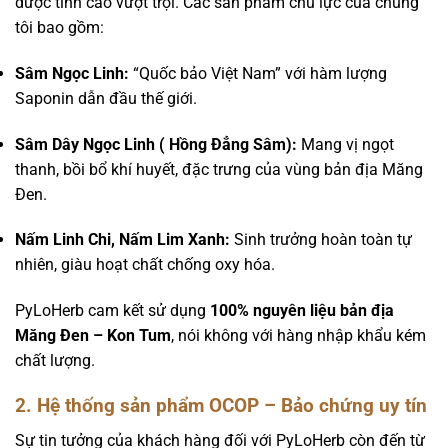
dược tính cao vượt trội. Các sản phẩm chủ lực của chúng
tôi bao gồm:
Sâm Ngọc Linh:
“Quốc bảo Việt Nam” với hàm lượng
Saponin dẫn đầu thế giới.
Sâm Dây Ngọc Linh ( Hồng Đẳng Sâm):
Mang vị ngọt
thanh, bồi bổ khí huyết, đặc trưng của vùng bản địa Măng
Đen.
Nấm Linh Chi, Nấm Lim Xanh:
Sinh trưởng hoàn toàn tự
nhiên, giàu hoạt chất chống oxy hóa.
PyLoHerb cam kết sử dụng
100% nguyên liệu bản địa
Măng Đen – Kon Tum
, nói không với hàng nhập khẩu kém
chất lượng.
2. Hệ thống sản phẩm OCOP – Bảo chứng uy tín
Sự tin tưởng của khách hàng đối với PyLoHerb còn đến từ