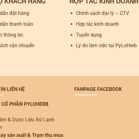
VỤ KHÁCH HÀNG
HỢP TÁC KINH DOANH
dẫn đặt hàng
Chính sách đại lý – CTV
dẫn thanh toán
Hợp tác kinh doanh
 thông tin
Tuyển dụng
sách vận chuyển
Lý do làm việc tại PyLoHerb
IN LIÊN HỆ
FANPAGE FACEBOOK
 CỔ PHẦN PYLOHERB
âm & Dược Liệu Xứ Lạnh
n
áy sản xuất & Trạm thu mua