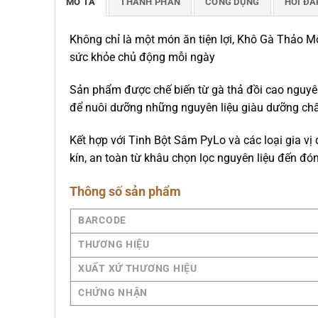
MÔ TẢ
THÀNH PHẦN
CÔNG DỤNG
HỎI ĐÁ
Không chỉ là một món ăn tiện lợi, Khô Gà Thảo M
sức khỏe chủ động mỗi ngày
Sản phẩm được chế biến từ gà thả đồi cao nguyê
để nuôi dưỡng những nguyên liệu giàu dưỡng chất
Kết hợp với Tinh Bột Sâm PyLo và các loại gia v
kín, an toàn từ khâu chọn lọc nguyên liệu đến đ
Thông số sản phẩm
BARCODE
THƯƠNG HIỆU
XUẤT XỨ THƯƠNG HIỆU
CHỨNG NHẬN