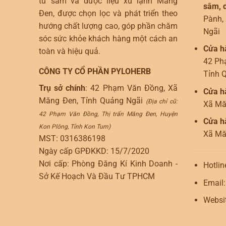
từ sâm và dược liệu xứ lạnh Măng
sâm, d
Đen, được chọn lọc và phát triển theo
Pành,
hướng chất lượng cao, góp phần chăm
Ngãi
sóc sức khỏe khách hàng một cách an
Cửa h
toàn và hiệu quả.
42 Ph
CÔNG TY CỔ PHẦN PYLOHERB
Tỉnh 
Trụ sở chính
: 42 Phạm Văn Đồng, Xã
Cửa h
Măng Đen, Tỉnh Quảng Ngãi
(Địa chỉ cũ:
Xã Mă
42 Phạm Văn Đồng, Thị trấn Măng Đen, Huyện
Cửa h
Kon Plông, Tỉnh Kon Tum)
Xã Mă
MST: 0316386198
Ngày cấp GPĐKKD: 15/7/2020
Nơi cấp: Phòng Đăng Kí Kinh Doanh -
Hotlin
Sở Kế Hoạch Và Đầu Tư TPHCM
Email
Websi