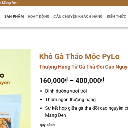
h Măng Đen!
U
SẢN PHẨM
HOẠT ĐỘNG
CÂU CHUYỆN KHÁCH HÀNG
KIẾN THỨC
Khô Gà Thảo Mộc PyLo
Thượng Hạng Từ Gà Thả Đồi Cao Ngu
Khoảng
160,000
₫
–
400,000
₫
giá:
Dinh dưỡng vượt trội
từ
Thơm ngon thượng hạng
160,00
đến
Sự kết hợp giữa gà thả đồi cao nguyên cù
400,00
Măng Đen
quy cách