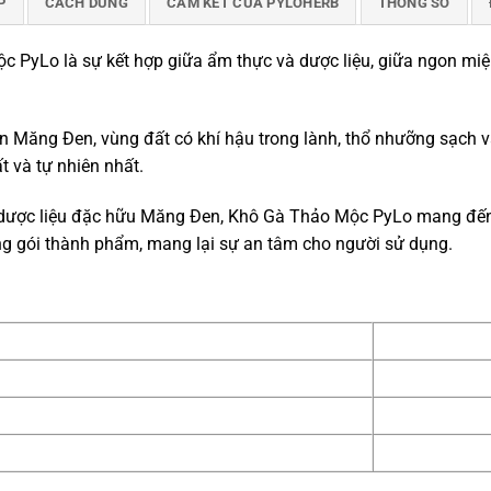
P
CÁCH DÙNG
CAM KẾT CỦA PYLOHERB
THÔNG SỐ
ộc PyLo là sự kết hợp giữa ẩm thực và dược liệu, giữa ngon m
n Măng Đen, vùng đất có khí hậu trong lành, thổ nhưỡng sạch 
 và tự nhiên nhất.
ị dược liệu đặc hữu Măng Đen, Khô Gà Thảo Mộc PyLo mang đến 
óng gói thành phẩm, mang lại sự an tâm cho người sử dụng.