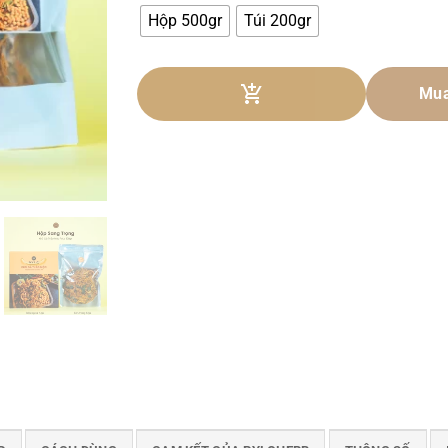
Hộp 500gr
Túi 200gr
Mua