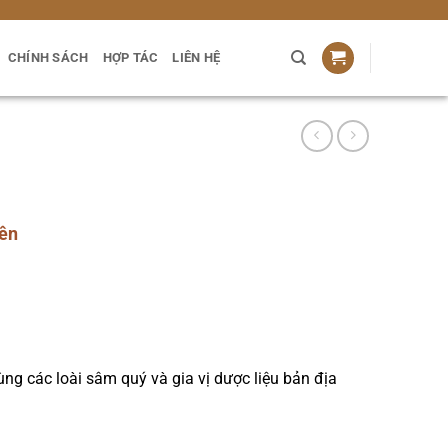
CHÍNH SÁCH
HỢP TÁC
LIÊN HỆ
yên
0₫
ng các loài sâm quý và gia vị dược liệu bản địa
0₫