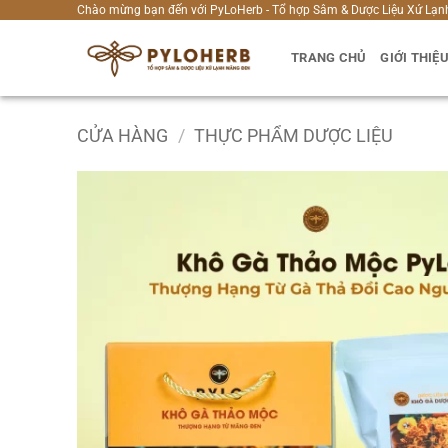
Bỏ
Chào mừng bạn đến với PyLoHerb - Tổ hợp Sâm & Dược Liệu Xứ Lạn
qua
TRANG CHỦ
GIỚI THIỆ
nội
dung
CỬA HÀNG
/
THỰC PHẨM DƯỢC LIỆU