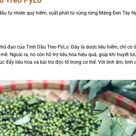
h dầu tự nhiên quý hiếm, xuất phát từ vùng rừng Măng Đen Tây N
chủ đạo của Tinh Dầu Treo PyLo. Đây là dược liệu hiếm, chỉ có
ẽ. Ngoài ra, nó còn hỗ trợ tiêu hóa hiệu quả, giúp khí huyết lư
thúc đẩy tiêu hóa và bài trừ độc tố trong cơ thể. Với tính ấm, t