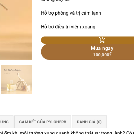
Hỗ trợ phòng và trị cảm lạnh
Hỗ trợ điều trị viêm xoang
Mua ngay
₫
100,000
DÙNG
CAM KẾT CỦA PYLOHERB
ĐÁNH GIÁ (0)
ị ốm khi môi trường xung quanh không thật sự trong lành? Có p