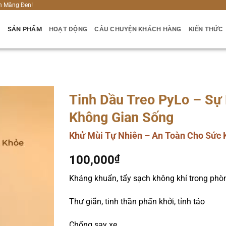
h Măng Đen!
U
SẢN PHẨM
HOẠT ĐỘNG
CÂU CHUYỆN KHÁCH HÀNG
KIẾN THỨC
Tinh Dầu Treo PyLo – Sự
Không Gian Sống
Khử Mùi Tự Nhiên – An Toàn Cho Sức 
100,000
₫
Kháng khuẩn, tẩy sạch không khí trong phò
Thư giãn, tinh thần phấn khởi, tỉnh táo
Chống say xe