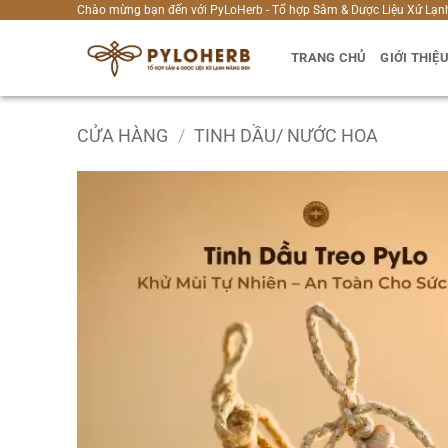
Bỏ
Chào mừng bạn đến với PyLoHerb - Tổ hợp Sâm & Dược Liệu Xứ Lạn
qua
TRANG CHỦ
GIỚI THIỆ
nội
dung
CỬA HÀNG
/
TINH DẦU/ NƯỚC HOA