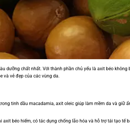
iàu dưỡng chất nhất. Với thành phần chủ yếu là axit béo không
ỏe và vẻ đẹp của các vùng da.
trong tinh dầu macadamia, axit oleic giúp làm mềm da và giữ ẩ
ại axit béo hiếm, có tác dụng chống lão hóa và hỗ trợ tái tạo tế 