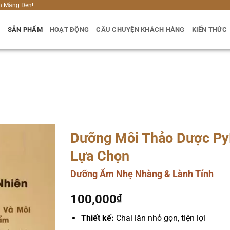
h Măng Đen!
U
SẢN PHẨM
HOẠT ĐỘNG
CÂU CHUYỆN KHÁCH HÀNG
KIẾN THỨC
Dưỡng Môi Thảo Dược PyL
Lựa Chọn
Dưỡng Ẩm Nhẹ Nhàng & Lành Tính
100,000
₫
Thiết kế:
Chai lăn nhỏ gọn, tiện lợi