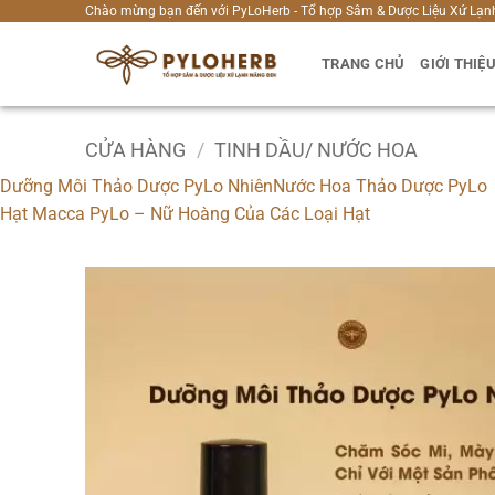
Bỏ
Chào mừng bạn đến với PyLoHerb - Tổ hợp Sâm & Dược Liệu Xứ Lạn
qua
TRANG CHỦ
GIỚI THIỆ
nội
dung
CỬA HÀNG
/
TINH DẦU/ NƯỚC HOA
Dưỡng Môi Thảo Dược PyLo Nhiên
Nước Hoa Thảo Dược PyLo
Hạt Macca PyLo – Nữ Hoàng Của Các Loại Hạt