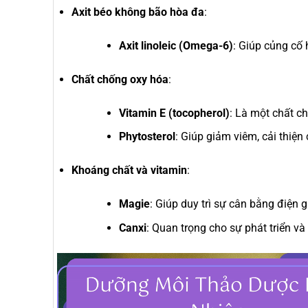
Axit béo không bão hòa đa
:
Axit linoleic (Omega-6)
: Giúp củng cố 
Chất chống oxy hóa
:
Vitamin E (tocopherol)
: Là một chất c
Phytosterol
: Giúp giảm viêm, cải thiện
Khoáng chất và vitamin
:
Magie
: Giúp duy trì sự cân bằng điện g
Canxi
: Quan trọng cho sự phát triển và
Trình
chơi
Video