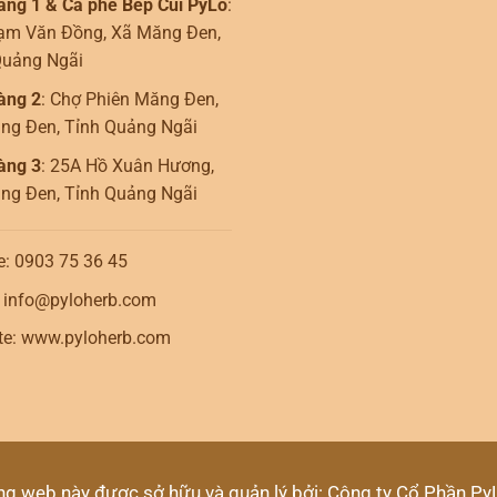
àng 1 & Cà phê Bếp Củi PyLo
:
ạm Văn Đồng, Xã Măng Đen,
Quảng Ngãi
àng 2
: Chợ Phiên Măng Đen,
ng Đen, Tỉnh Quảng Ngãi
àng 3
: 25A Hồ Xuân Hương,
ng Đen, Tỉnh Quảng Ngãi
e: 0903 75 36 45
: info@pyloherb.com
te: www.pyloherb.com
ng web này được sở hữu và quản lý bởi: Công ty Cổ Phần Py