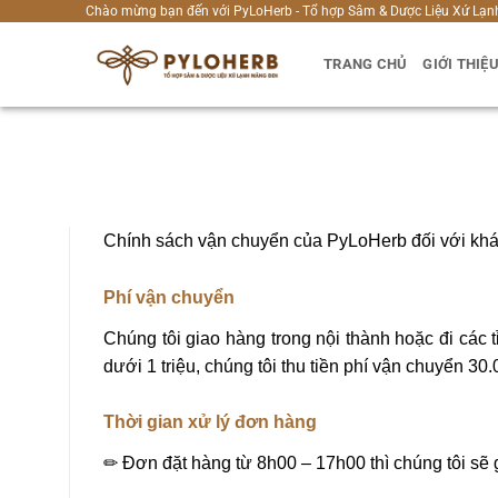
Bỏ
Chào mừng bạn đến với PyLoHerb - Tổ hợp Sâm & Dược Liệu Xứ Lạn
qua
TRANG CHỦ
GIỚI THIỆ
nội
dung
Chính sách vận chuyển của PyLoHerb đối với kh
Phí vận chuyển
Chúng tôi giao hàng trong nội thành hoặc đi cá
dưới 1 triệu, chúng tôi thu tiền phí vận chuyển 
Thời gian xử lý đơn hàng
✏ Đơn đặt hàng từ 8h00 – 17h00 thì chúng tôi sẽ 