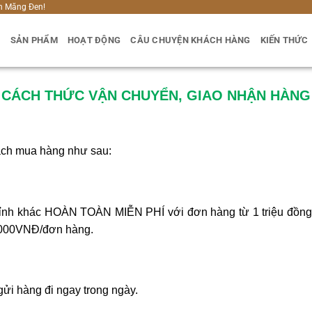
h Măng Đen!
U
SẢN PHẨM
HOẠT ĐỘNG
CÂU CHUYỆN KHÁCH HÀNG
KIẾN THỨC
CÁCH THỨC VẬN CHUYỂN, GIAO NHẬN HÀNG
ách mua hàng như sau:
c tỉnh khác HOÀN TOÀN MIỄN PHÍ với đơn hàng từ 1 triệu đồn
30.000VNĐ/đơn hàng.
gửi hàng đi ngay trong ngày.