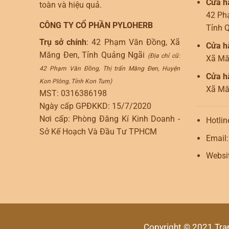
Cửa h
toàn và hiệu quả.
42 Ph
CÔNG TY CỔ PHẦN PYLOHERB
Tỉnh 
Trụ sở chính
: 42 Phạm Văn Đồng, Xã
Cửa h
Măng Đen, Tỉnh Quảng Ngãi
(Địa chỉ cũ:
Xã Mă
42 Phạm Văn Đồng, Thị trấn Măng Đen, Huyện
Cửa h
Kon Plông, Tỉnh Kon Tum)
Xã Mă
MST: 0316386198
Ngày cấp GPĐKKD: 15/7/2020
Nơi cấp: Phòng Đăng Kí Kinh Doanh -
Hotlin
Sở Kế Hoạch Và Đầu Tư TPHCM
Email
Websi
Copyright © 2021 Tra