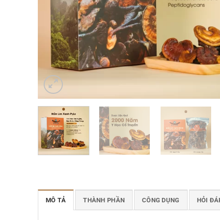
MÔ TẢ
THÀNH PHẦN
CÔNG DỤNG
HỎI ĐÁ