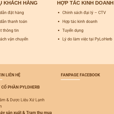
VỤ KHÁCH HÀNG
HỢP TÁC KINH DOANH
dẫn đặt hàng
Chính sách đại lý – CTV
dẫn thanh toán
Hợp tác kinh doanh
 thông tin
Tuyển dụng
sách vận chuyển
Lý do làm việc tại PyLoHerb
IN LIÊN HỆ
FANPAGE FACEBOOK
 CỔ PHẦN PYLOHERB
âm & Dược Liệu Xứ Lạnh
n
áy sản xuất & Trạm thu mua