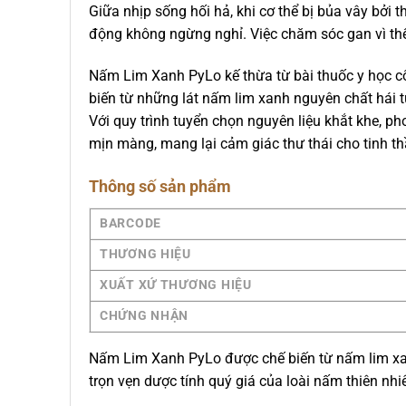
Giữa nhịp sống hối hả, khi cơ thể bị bủa vây bởi 
động không ngừng nghỉ. Việc chăm sóc gan vì thế 
Nấm Lim Xanh PyLo kế thừa từ bài thuốc y học cổ
biến từ những lát nấm lim xanh nguyên chất hái 
Với quy trình tuyển chọn nguyên liệu khắt khe, p
mịn màng, mang lại cảm giác thư thái cho tinh th
Thông số sản phẩm
BARCODE
THƯƠNG HIỆU
XUẤT XỨ THƯƠNG HIỆU
CHỨNG NHẬN
Nấm Lim Xanh PyLo được chế biến từ nấm lim xan
trọn vẹn dược tính quý giá của loài nấm thiên n