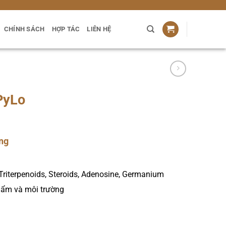
CHÍNH SÁCH
HỢP TÁC
LIÊN HỆ
PyLo
ảng
ng
40,000₫
Triterpenoids, Steroids, Adenosine, Germanium
00,000₫
hẩm và môi trường