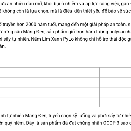
thức ăn nhiều dầu mỡ, khói bụi ô nhiễm và áp lực công việc, gan
không còn là lựa chọn, mà là điều kiện thiết yếu để bảo vệ sức 
 truyền hơn 2000 năm tuổi, mang đến một giải pháp an toàn, n
từ rừng sâu Măng Đen, sản phẩm giữ trọn hàm lượng polysacchar
hơi sấy tự nhiên, Nấm Lim Xanh PyLo không chỉ hỗ trợ thải độc 
ần.
h tự nhiên Măng Đen, tuyển chọn kỹ lưỡng và phơi sấy tự nhiê
hiên quý hiếm. Đây là sản phẩm đã đạt chứng nhận OCOP 3 sao 