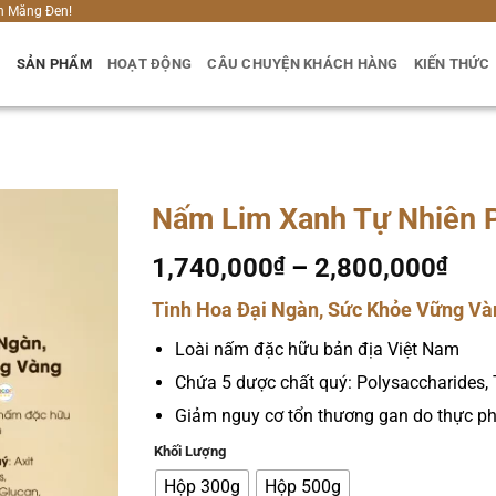
h Măng Đen!
U
SẢN PHẨM
HOẠT ĐỘNG
CÂU CHUYỆN KHÁCH HÀNG
KIẾN THỨC
Nấm Lim Xanh Tự Nhiên 
Kho
1,740,000
₫
–
2,800,000
₫
giá:
Tinh Hoa Đại Ngàn, Sức Khỏe Vững Và
từ
1,7
Loài nấm đặc hữu bản địa Việt Nam
đến
Chứa 5 dược chất quý: Polysaccharides, 
2,8
Giảm nguy cơ tổn thương gan do thực p
Khối Lượng
Hộp 300g
Hộp 500g