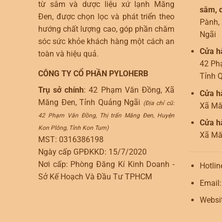
từ sâm và dược liệu xứ lạnh Măng
sâm, d
Đen, được chọn lọc và phát triển theo
Pành,
hướng chất lượng cao, góp phần chăm
Ngãi
sóc sức khỏe khách hàng một cách an
Cửa h
toàn và hiệu quả.
42 Ph
CÔNG TY CỔ PHẦN PYLOHERB
Tỉnh 
Trụ sở chính
: 42 Phạm Văn Đồng, Xã
Cửa h
Măng Đen, Tỉnh Quảng Ngãi
(Địa chỉ cũ:
Xã Mă
42 Phạm Văn Đồng, Thị trấn Măng Đen, Huyện
Cửa h
Kon Plông, Tỉnh Kon Tum)
Xã Mă
MST: 0316386198
Ngày cấp GPĐKKD: 15/7/2020
Nơi cấp: Phòng Đăng Kí Kinh Doanh -
Hotlin
Sở Kế Hoạch Và Đầu Tư TPHCM
Email
Websi