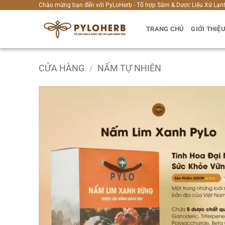
Bỏ
Chào mừng bạn đến với PyLoHerb - Tổ hợp Sâm & Dược Liệu Xứ Lạn
qua
TRANG CHỦ
GIỚI THIỆ
nội
dung
CỬA HÀNG
/
NẤM TỰ NHIÊN