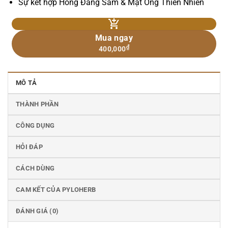
Sự kết hợp Hồng Đẳng Sâm & Mật Ong Thiên Nhiên
Mua ngay
₫
400,000
MÔ TẢ
THÀNH PHẦN
CÔNG DỤNG
HỎI ĐÁP
CÁCH DÙNG
CAM KẾT CỦA PYLOHERB
ĐÁNH GIÁ (0)