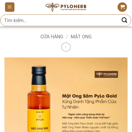
Bỏ
qua
Tìm
nội
kiếm:
dung
CỬA HÀNG
/
MẬT ONG