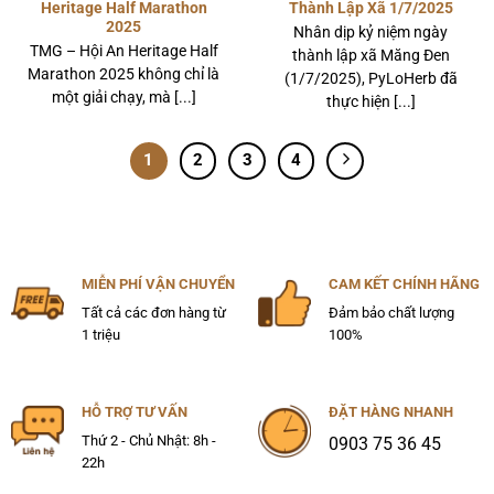
Heritage Half Marathon
Thành Lập Xã 1/7/2025
2025
Nhân dịp kỷ niệm ngày
TMG – Hội An Heritage Half
thành lập xã Măng Đen
Marathon 2025 không chỉ là
(1/7/2025), PyLoHerb đã
một giải chạy, mà [...]
thực hiện [...]
1
2
3
4
MIỄN PHÍ VẬN CHUYỂN
CAM KẾT CHÍNH HÃNG
Tất cả các đơn hàng từ
Đảm bảo chất lượng
1 triệu
100%
HỖ TRỢ TƯ VẤN
ĐẶT HÀNG NHANH
Thứ 2 - Chủ Nhật: 8h -
0903 75 36 45
22h