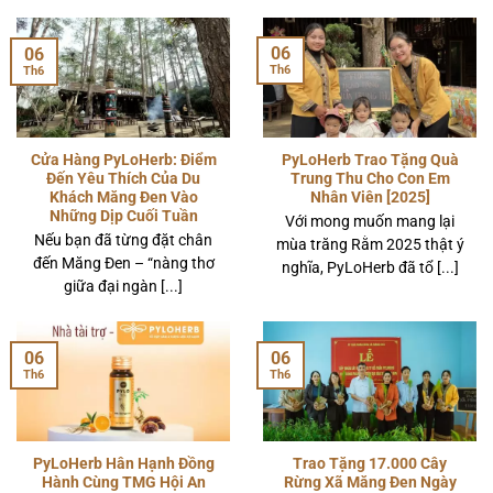
06
06
Th6
Th6
Cửa Hàng PyLoHerb: Điểm
PyLoHerb Trao Tặng Quà
Đến Yêu Thích Của Du
Trung Thu Cho Con Em
Khách Măng Đen Vào
Nhân Viên [2025]
Những Dịp Cuối Tuần
Với mong muốn mang lại
Nếu bạn đã từng đặt chân
mùa trăng Rằm 2025 thật ý
đến Măng Đen – “nàng thơ
nghĩa, PyLoHerb đã tổ [...]
giữa đại ngàn [...]
06
06
Th6
Th6
PyLoHerb Hân Hạnh Đồng
Trao Tặng 17.000 Cây
Hành Cùng TMG Hội An
Rừng Xã Măng Đen Ngày