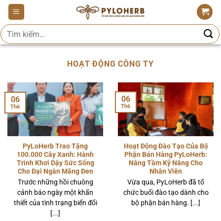
Bỏ
qua
Tìm
nội
kiếm:
dung
HOẠT ĐỘNG CÔNG TY
06
06
Th6
Th6
PyLoHerb Trao Tặng
Hoạt Động Đào Tạo Của Bộ
100.000 Cây Xanh: Hành
Phận Bán Hàng PyLoHerb:
Trình Khơi Dậy Sức Sống
Nâng Tầm Kỹ Năng Cho
Cho Đại Ngàn Măng Đen
Nhân Viên
Trước những hồi chuông
Vừa qua, PyLoHerb đã tổ
cảnh báo ngày một khẩn
chức buổi đào tạo dành cho
thiết của tình trạng biến đổi
bộ phận bán hàng. [...]
[...]