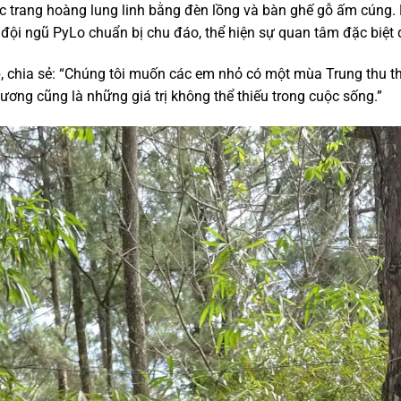
ợc trang hoàng lung linh bằng đèn lồng và bàn ghế gỗ ấm cúng
ội ngũ PyLo chuẩn bị chu đáo, thể hiện sự quan tâm đặc biệt
 chia sẻ: “Chúng tôi muốn các em nhỏ có một mùa Trung thu thậ
hương cũng là những giá trị không thể thiếu trong cuộc sống.”