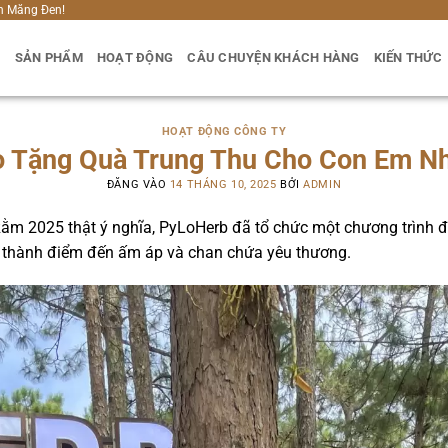
h Măng Đen!
U
SẢN PHẨM
HOẠT ĐỘNG
CÂU CHUYỆN KHÁCH HÀNG
KIẾN THỨC
HOẠT ĐỘNG CÔNG TY
 Tặng Quà Trung Thu Cho Con Em Nh
ĐĂNG VÀO
14 THÁNG 10, 2025
BỞI
ADMIN
m 2025 thật ý nghĩa, PyLoHerb đã tổ chức một chương trình đ
ở thành điểm đến ấm áp và chan chứa yêu thương.