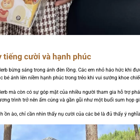
 tiếng cười và hạnh phúc
Herb bừng sáng trong ánh đèn lồng. Các em nhỏ háo hức khi đ
c bé ánh lên niềm hạnh phúc trong trẻo khi vui sướng khoe chi
erb mà còn có sự góp mặt của nhiều người tham gia hỗ trợ ph
hương trình trở nên ấm cúng và gần gũi như một buổi sum họp gi
ồn ào, chỉ cần nhìn thấy nụ cười của các bé là đủ thấy ý nghĩa