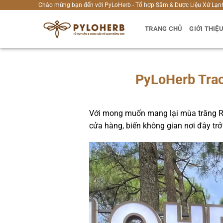
Bỏ
Chào mừng bạn đến với PyLoHerb - Tổ hợp Sâm & Dược Liệu Xứ Lạn
qua
TRANG CHỦ
GIỚI THIỆ
nội
dung
PyLoHerb Trao
Với mong muốn mang lại mùa trăng Rằ
cửa hàng, biến không gian nơi đây tr