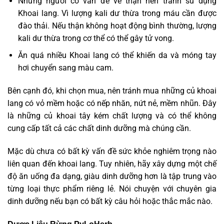
Những người có vấn đề về thận nên tránh sử dụng
Khoai lang. Vì lượng kali dư ​​thừa trong máu cần được
đào thải. Nếu thận không hoạt động bình thường, lượng
kali dư ​​thừa trong cơ thể có thể gây tử vong.
Ăn quá nhiều Khoai lang có thể khiến da và móng tay
hơi chuyển sang màu cam.
Bên cạnh đó, khi chọn mua, nên tránh mua những củ khoai
lang có vỏ mềm hoặc có nếp nhăn, nứt nẻ, mềm nhũn. Đây
là những củ khoai tây kém chất lượng và có thể không
cung cấp tất cả các chất dinh dưỡng mà chúng cần.
Mặc dù chưa có bất kỳ vấn đề sức khỏe nghiêm trọng nào
liên quan đến khoai lang. Tuy nhiên, hãy xây dựng một chế
độ ăn uống đa dạng, giàu dinh dưỡng hơn là tập trung vào
từng loại thực phẩm riêng lẻ. Nói chuyện với chuyên gia
dinh dưỡng nếu bạn có bất kỳ câu hỏi hoặc thắc mắc nào.