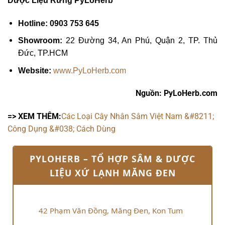
Dược Liệu Rừng PyLoHerb
Hotline: 0903 753 645
Showroom:
22 Đường 34, An Phú, Quận 2, TP. Thủ
Đức, TP.HCM
Website:
www.PyLoHerb.com
Nguồn: PyLoHerb.com
=> XEM THÊM:
Các Loại Cây Nhân Sâm Việt Nam &#8211;
Công Dụng &#038; Cách Dùng
PYLOHERB – TỔ HỢP SÂM & DƯỢC
LIỆU XỨ LẠNH MĂNG ĐEN
42 Phạm Văn Đồng, Măng Đen, Kon Tum