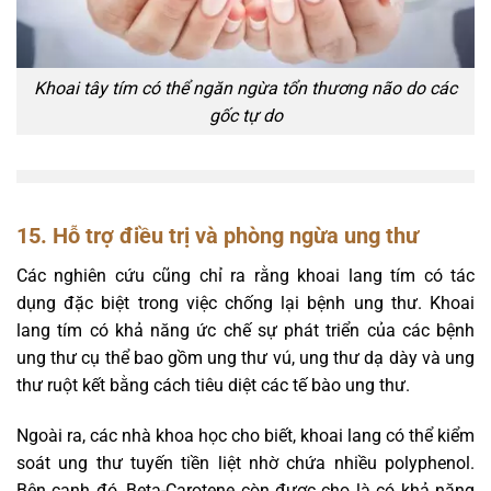
Khoai tây tím có thể ngăn ngừa tổn thương não do các
gốc tự do
15. Hỗ trợ điều trị và phòng ngừa ung thư
Các nghiên cứu cũng chỉ ra rằng khoai lang tím có tác
dụng đặc biệt trong việc chống lại bệnh ung thư. Khoai
lang tím có khả năng ức chế sự phát triển của các bệnh
ung thư cụ thể bao gồm ung thư vú, ung thư dạ dày và ung
thư ruột kết bằng cách tiêu diệt các tế bào ung thư.
Ngoài ra, các nhà khoa học cho biết, khoai lang có thể kiểm
soát ung thư tuyến tiền liệt nhờ chứa nhiều polyphenol.
Bên cạnh đó, Beta-Carotene còn được cho là có khả năng