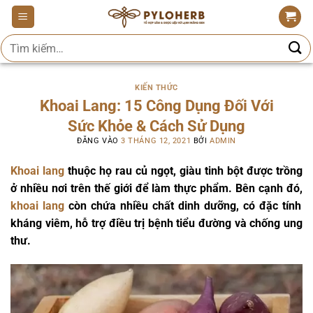
Bỏ
qua
Tìm
nội
kiếm:
dung
KIẾN THỨC
Khoai Lang: 15 Công Dụng Đối Với
Sức Khỏe & Cách Sử Dụng
ĐĂNG VÀO
3 THÁNG 12, 2021
BỞI
ADMIN
Khoai lang
thuộc họ rau củ ngọt, giàu tinh bột được trồng
ở nhiều nơi trên thế giới để làm thực phẩm. Bên cạnh đó,
khoai lang
còn chứa nhiều chất dinh dưỡng, có đặc tính
kháng viêm, hỗ trợ điều trị bệnh tiểu đường và chống ung
thư.