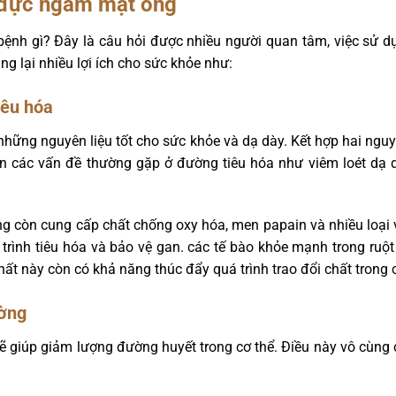
 đực ngâm mật ong
nh gì? Đây là câu hỏi được nhiều người quan tâm, việc sử 
ng lại nhiều lợi ích cho sức khỏe như:
iêu hóa
hững nguyên liệu tốt cho sức khỏe và dạ dày. Kết hợp hai nguy
ện các vấn đề thường gặp ở đường tiêu hóa như viêm loét dạ dà
 còn cung cấp chất chống oxy hóa, men papain và nhiều loại v
uá trình tiêu hóa và bảo vệ gan. các tế bào khỏe mạnh trong ruộ
 chất này còn có khả năng thúc đẩy quá trình trao đổi chất trong
ường
giúp giảm lượng đường huyết trong cơ thể. Điều này vô cùng