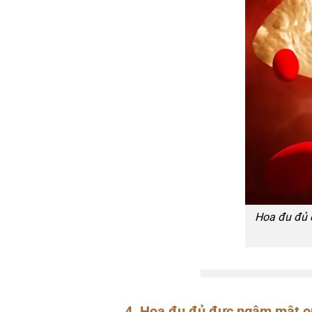
Hoa đu đủ 
4. Hoa đu đủ đực ngâm mật o