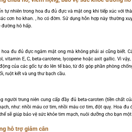
 tự nhiên trong hoa đu đủ đực và mật ong khi tiếp xúc với thà
ác cơn ho khan. , ho có đờm. Sử dụng hỗn hợp này thường xuy
ề đường hô hấp.
a hoa đu đủ đực ngâm mật ong mà không phải ai cũng biết. Cả
, vitamin E, C, beta-carotene, lycopene hoặc axit gallic. Vì v
c động của các gốc tự do lên tế bào, từ đó góp phần phòng chốn
hổi, ruột kết và ung thư bạch cầu.
g người trung niên cung cấp đầy đủ beta-caroten (tiền chất c
ạch, như: nhồi máu cơ tim, nhồi máu cơ tim, đột quỵ. Hoa đu
 thể sẽ giúp bảo vệ sức khỏe tim mạch, nuôi dưỡng cho bạn một 
ng hỗ trợ giảm cân