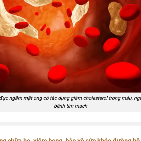
đực ngâm mật ong có tác dụng giảm cholesterol trong máu, ng
bệnh tim mạch
ng chữa ho, viêm họng, bảo vệ sức khỏe đường hô