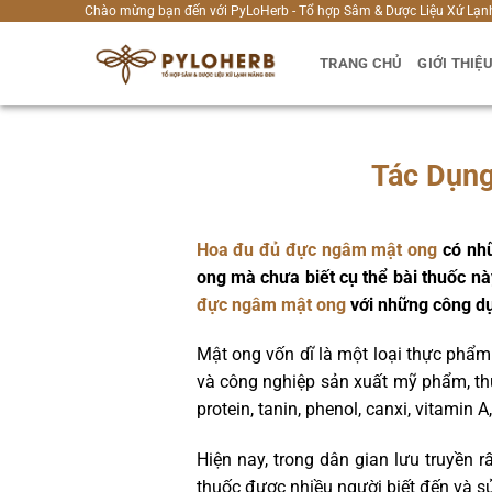
Bỏ
Chào mừng bạn đến với PyLoHerb - Tổ hợp Sâm & Dược Liệu Xứ Lạn
qua
TRANG CHỦ
GIỚI THIỆ
nội
dung
Tác Dụng
Hoa đu đủ đực ngâm mật ong
có nhữ
ong mà chưa biết cụ thể bài thuốc nà
đực ngâm mật ong
với những công dụn
Mật ong vốn dĩ là một loại thực phẩm
và công nghiệp sản xuất mỹ phẩm, th
protein, tanin, phenol, canxi, vitamin A,
Hiện nay, trong dân gian lưu truyền 
thuốc được nhiều người biết đến và s