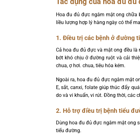
Tác dụng của hoa đu đủ
Hoa đu đủ đực ngâm mật ong chữa bệ
liều lượng hợp lý hàng ngày có thể ma
1. Điều trị các bệnh ở đường t
Cả hoa đu đủ đực và mật ong đều là n
bớt khó chịu ở đường ruột và cải thi
chua, ợ hơi. chua, tiêu hóa kém.
Ngoài ra, hoa đu đủ đực ngâm mật ong
E, sắt, canxi, folate giúp thúc đẩy q
do và vi khuẩn, vi rút. Đồng thời, các
2. Hỗ trợ điều trị bệnh tiểu đ
Dùng hoa đu đủ đực ngâm mật ong sẽ 
tiểu đường.