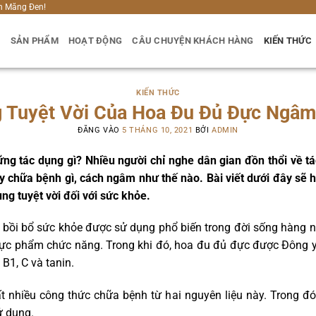
h Măng Đen!
U
SẢN PHẨM
HOẠT ĐỘNG
CÂU CHUYỆN KHÁCH HÀNG
KIẾN THỨC
KIẾN THỨC
 Tuyệt Vời Của Hoa Đu Đủ Đực Ngâ
ĐĂNG VÀO
5 THÁNG 10, 2021
BỞI
ADMIN
ng tác dụng gì? Nhiều người chỉ nghe dân gian đồn thổi về 
y chữa bệnh gì, cách ngâm như thế nào. Bài viết dưới đây sẽ 
g tuyệt vời đối với sức khỏe.
 bồi bổ sức khỏe được sử dụng phổ biến trong đời sống hàng ng
ực phẩm chức năng. Trong khi đó, hoa đu đủ đực được Đông y c
 B1, C và tanin.
rất nhiều công thức chữa bệnh từ hai nguyên liệu này. Trong
ử dụng.