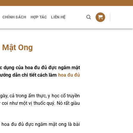
CHÍNH SÁCH
HỢP TÁC
LIÊN HỆ
m Mật Ong
tác dụng của hoa đu đủ đực ngâm mật
hướng dẫn chi tiết cách làm
hoa đu đủ
ày, cả trong ẩm thực, y học cổ truyền
oi như một vị thuốc quý. Nó rất giàu
 đó hoa đu đủ đực ngâm mật ong là bài