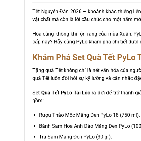
Tết Nguyên Đán 2026 – khoảnh khắc thiêng liên
vật chất mà còn là lời cầu chúc cho một năm mớ
Hòa cùng không khí rộn ràng của mùa Xuân, PyLo
cấp này? Hãy cùng PyLo khám phá chi tiết dưới 
Khám Phá Set
Quà Tết PyLo T
Tặng quà Tết không chỉ là nét văn hóa của người
quà Tết luôn đòi hỏi sự kỹ lưỡng và cân nhắc đặc 
Set
Quà Tết PyLo Tài Lộc
ra đời để trở thành g
gồm:
Rượu Thảo Mộc Măng Đen PyLo 18 (750 ml).
Bánh Sâm Hoa Anh Đào Măng Đen PyLo (100 
Trà Sâm Măng Đen PyLo (30 gr).