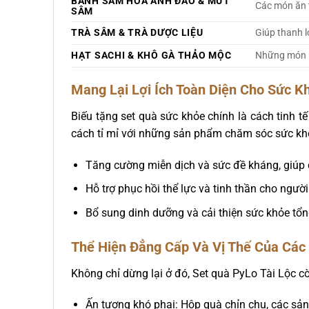
BÁNH SÂM HOA ANH ĐÀO & MỨT
Các món ăn t
SÂM
TRÀ SÂM & TRÀ DƯỢC LIỆU
Giúp thanh l
HẠT SACHI & KHÔ GÀ THẢO MỘC
Những món n
Mang Lại Lợi Ích Toàn Diện Cho Sức K
Biếu tặng set quà sức khỏe chính là cách tinh 
cách tỉ mỉ với những sản phẩm chăm sóc sức kh
Tăng cường miễn dịch và sức đề kháng, giúp 
Hỗ trợ phục hồi thể lực và tinh thần cho ngư
Bổ sung dinh dưỡng và cải thiện sức khỏe tổng
Thể Hiện Đẳng Cấp Và Vị Thế Của Các
Không chỉ dừng lại ở đó, Set quà PyLo Tài Lộc 
Ấn tượng khó phai: Hộp quà chỉn chu, các sản