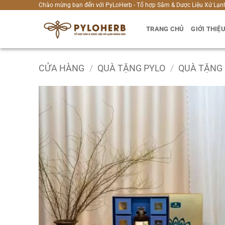
Bỏ
Chào mừng bạn đến với PyLoHerb - Tổ hợp Sâm & Dược Liệu Xứ Lạn
qua
TRANG CHỦ
GIỚI THIỆ
nội
dung
CỬA HÀNG
/
QUÀ TẶNG PYLO
/
QUÀ TẶNG 