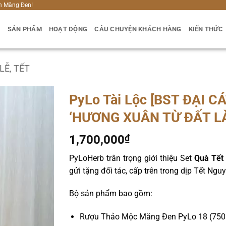
h Măng Đen!
U
SẢN PHẨM
HOẠT ĐỘNG
CÂU CHUYỆN KHÁCH HÀNG
KIẾN THỨC
LỄ, TẾT
PyLo Tài Lộc [BST ĐẠI C
‘HƯƠNG XUÂN TỪ ĐẤT L
1,700,000
₫
PyLoHerb trân trọng giới thiệu Set
Quà Tết
gửi tặng đối tác, cấp trên trong dịp Tết Ng
Bộ sản phẩm bao gồm:
Rượu Thảo Mộc Măng Đen PyLo 18 (750 