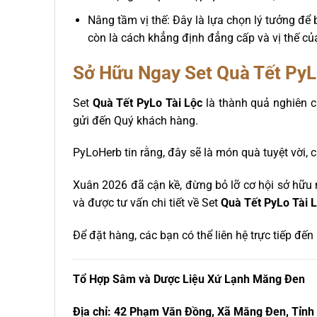
Nâng tầm vị thế: Đây là lựa chọn lý tưởng để b
còn là cách khẳng định đẳng cấp và vị thế củ
Sở Hữu Ngay Set
Quà Tết PyL
Set
Quà Tết PyLo Tài Lộc
là thành quả nghiên c
gửi đến Quý khách hàng.
PyLoHerb tin rằng, đây sẽ là món quà tuyệt vời, 
Xuân 2026 đã cận kề, đừng bỏ lỡ cơ hội sở hữu
và được tư vấn chi tiết về Set
Quà Tết PyLo Tài 
Để đặt hàng, các bạn có thể liên hệ trực tiếp đế
Tổ Hợp Sâm và Dược Liệu Xứ Lạnh Măng Đen
Địa chỉ: 42 Phạm Văn Đồng, Xã Măng Đen, Tỉnh