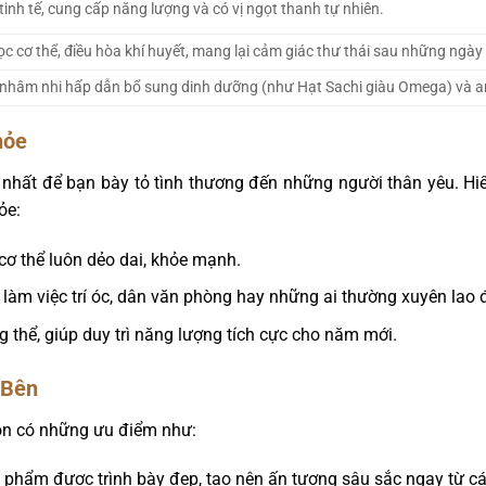
inh tế, cung cấp năng lượng và có vị ngọt thanh tự nhiên.
ọc cơ thể, điều hòa khí huyết, mang lại cảm giác thư thái sau những ngày
hâm nhi hấp dẫn bổ sung dinh dưỡng (như Hạt Sachi giàu Omega) và an
hỏe
tế nhất để bạn bày tỏ tình thương đến những người thân yêu. Hi
ỏe:
cơ thể luôn dẻo dai, khỏe mạnh.
ời làm việc trí óc, dân văn phòng hay những ai thường xuyên lao
 thể, giúp duy trì năng lượng tích cực cho năm mới.
 Bên
còn có những ưu điểm như:
 phẩm được trình bày đẹp, tạo nên ấn tượng sâu sắc ngay từ cái