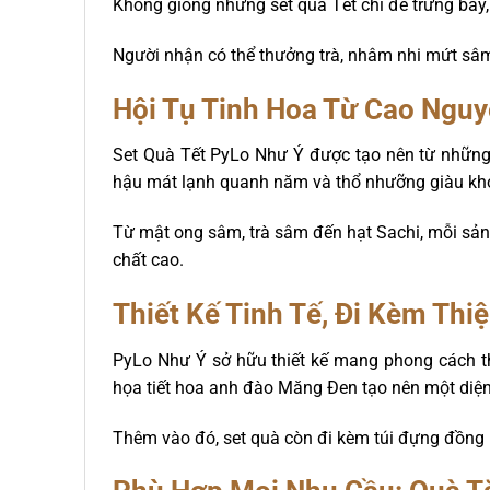
Không giống những set quà Tết chỉ để trưng bày, 
Người nhận có thể thưởng trà, nhâm nhi mứt sâm
Hội Tụ Tinh Hoa Từ Cao Ngu
Set Quà Tết PyLo Như Ý được tạo nên từ những 
hậu mát lạnh quanh năm và thổ nhưỡng giàu khoá
Từ mật ong sâm, trà sâm đến hạt Sachi, mỗi sả
chất cao.
Thiết Kế Tinh Tế, Đi Kèm Thi
PyLo Như Ý sở hữu thiết kế mang phong cách th
họa tiết hoa anh đào Măng Đen tạo nên một diện
Thêm vào đó, set quà còn đi kèm túi đựng đồng b