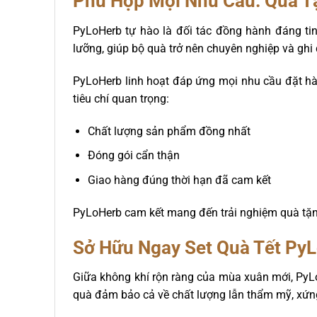
Phù Hợp Mọi Nhu Cầu: Quà T
PyLoHerb tự hào là đối tác đồng hành đáng tin 
lưỡng, giúp bộ quà trở nên chuyên nghiệp và gh
PyLoHerb linh hoạt đáp ứng mọi nhu cầu đặt hà
tiêu chí quan trọng:
Chất lượng sản phẩm đồng nhất
Đóng gói cẩn thận
Giao hàng đúng thời hạn đã cam kết
PyLoHerb cam kết mang đến trải nghiệm quà tặn
Sở Hữu Ngay Set Quà Tết Py
Giữa không khí rộn ràng của mùa xuân mới, PyL
quà đảm bảo cả về chất lượng lẫn thẩm mỹ, xứn