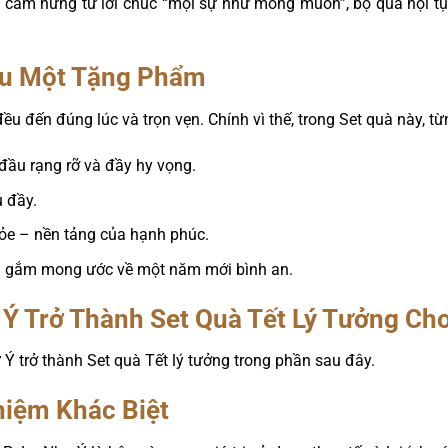
Lấy cảm hứng từ lời chúc “mọi sự như mong muốn”, bộ quà hội 
au Một Tặng Phẩm
đều đến đúng lúc và trọn vẹn. Chính vì thế, trong Set quà này, 
ầu rạng rỡ và đầy hy vọng.
ủ đầy.
ỏe – nền tảng của hạnh phúc.
i gắm mong ước về một năm mới bình an.
Ý Trở Thành Set Quà Tết Lý Tưởng Ch
 trở thành Set quà Tết lý tưởng trong phần sau đây.
hiệm Khác Biệt