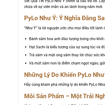
Set Quà Tết PyLo Như Ý chính là câu trả lời. 
chứa về sự viên mãn và an lành trong năm mới.
PyLo Như Ý: Ý Nghĩa Đằng S
“Như Ý” là lời nguyện ước cho mọi điều tốt lành 
Bánh sâm hoa anh đào tượng trưng cho khởi đ
Hạt Sachi là biểu tượng của sự sung túc và đ
Trà sâm và mật ong sâm thay lời chúc sức kh
Và mứt sâm non là điểm chạm ngọt ngào, gử
Những Lý Do Khiến PyLo Như 
Hãy cùng khám phá những lý do khiến PyLo Như Ý
Mỗi Sản Phẩm – Một Trải Ng