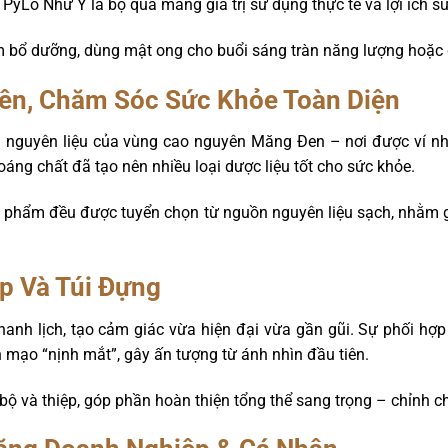
PyLo Như Ý là bộ quà mang giá trị sử dụng thực tế và lợi ích s
 bổ dưỡng, dùng mật ong cho buổi sáng tràn năng lượng hoặc d
yên, Chăm Sóc Sức Khỏe Toàn Diện
nguyên liệu của vùng cao nguyên Măng Đen – nơi được ví như 
ng chất đã tạo nên nhiều loại dược liệu tốt cho sức khỏe.
n phẩm đều được tuyển chọn từ nguồn nguyên liệu sạch, nhằm 
ệp Và Túi Đựng
anh lịch, tạo cảm giác vừa hiện đại vừa gần gũi. Sự phối h
 mạo “nịnh mắt”, gây ấn tượng từ ánh nhìn đầu tiên.
ộ và thiệp, góp phần hoàn thiện tổng thể sang trọng – chỉnh ch