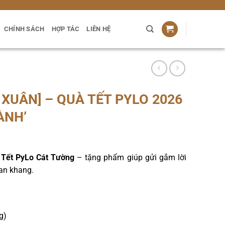
CHÍNH SÁCH
HỢP TÁC
LIÊN HỆ
 XUÂN] – QUÀ TẾT PYLO 2026
ÀNH’
 Tết PyLo Cát Tường
– tặng phẩm giúp gửi gắm lời
 an khang.
g)