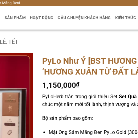
h Măng Đen!
U
SẢN PHẨM
HOẠT ĐỘNG
CÂU CHUYỆN KHÁCH HÀNG
KIẾN THỨC
LỄ, TẾT
PyLo Như Ý [BST HƯƠNG
‘HƯƠNG XUÂN TỪ ĐẤT L
1,150,000
₫
PyLoHerb trân trọng giới thiệu Set
Set Quà
chúc một năm mới tốt lành, thịnh vượng và
Bộ sản phẩm bao gồm:
Mật Ong Sâm Măng Đen PyLo Gold (300