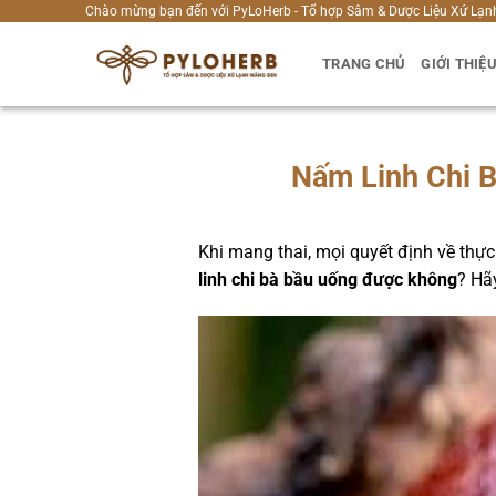
Bỏ
Chào mừng bạn đến với PyLoHerb - Tổ hợp Sâm & Dược Liệu Xứ Lạn
qua
TRANG CHỦ
GIỚI THIỆ
nội
dung
Nấm Linh Chi 
Khi mang thai, mọi quyết định về thự
linh chi bà bầu uống được không
? Hã