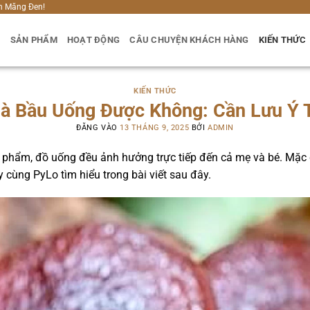
h Măng Đen!
U
SẢN PHẨM
HOẠT ĐỘNG
CÂU CHUYỆN KHÁCH HÀNG
KIẾN THỨC
KIẾN THỨC
Bà Bầu Uống Được Không: Cần Lưu Ý 
ĐĂNG VÀO
13 THÁNG 9, 2025
BỞI
ADMIN
c phẩm, đồ uống đều ảnh hưởng trực tiếp đến cả mẹ và bé. Mặc 
y cùng PyLo tìm hiểu trong bài viết sau đây.