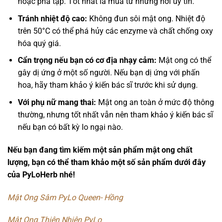
hoặc pha tạp. Tốt nhất là mua từ những nơi uy tín.
Tránh nhiệt độ cao:
Không đun sôi mật ong. Nhiệt độ
trên 50°C có thể phá hủy các enzyme và chất chống oxy
hóa quý giá.
Cẩn trọng nếu bạn có cơ địa nhạy cảm:
Mật ong có thể
gây dị ứng ở một số người. Nếu bạn dị ứng với phấn
hoa, hãy tham khảo ý kiến bác sĩ trước khi sử dụng.
Với phụ nữ mang thai:
Mật ong an toàn ở mức độ thông
thường, nhưng tốt nhất vẫn nên tham khảo ý kiến bác sĩ
nếu bạn có bất kỳ lo ngại nào.
Nếu bạn đang tìm kiếm một sản phẩm mật ong chất
lượng, bạn có thể tham khảo một số sản phẩm dưới đây
của PyLoHerb nhé!
Mật Ong Sâm PyLo Queen- Hồng
Mật Ong Thiên Nhiên PyLo