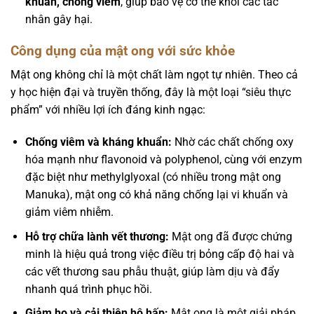
khuẩn, chống viêm
, giúp bảo vệ cơ thể khỏi các tác
nhân gây hại.
Công dụng của mật ong với sức khỏe
Mật ong không chỉ là một chất làm ngọt tự nhiên. Theo cả
y học hiện đại và truyền thống, đây là một loại “siêu thực
phẩm” với nhiều lợi ích đáng kinh ngạc:
Chống viêm và kháng khuẩn:
Nhờ các chất chống oxy
hóa mạnh như flavonoid và polyphenol, cùng với enzym
đặc biệt như methylglyoxal (có nhiều trong mật ong
Manuka), mật ong có khả năng chống lại vi khuẩn và
giảm viêm nhiễm.
Hỗ trợ chữa lành vết thương:
Mật ong đã được chứng
minh là hiệu quả trong việc điều trị bỏng cấp độ hai và
các vết thương sau phẫu thuật, giúp làm dịu và đẩy
nhanh quá trình phục hồi.
Giảm ho và cải thiện hô hấp:
Mật ong là một giải pháp