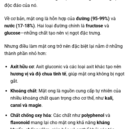
độc đáo của nó.
Về cơ bản, mật ong là hỗn hợp của
đường (95-99%)
và
nước (17-18%)
. Hai loại đường chính là
fructose
và
glucose
—những chất tạo nên vị ngọt đặc trưng.
Nhưng điều làm mật ong trở nên đặc biệt lại nằm ở những
thành phần nhỏ hơn:
Axit hữu cơ
: Axit gluconic và các loại axit khác tạo nên
hương vị và độ chua tinh tế
, giúp mật ong không bị ngọt
gắt.
Khoáng chất
: Mật ong là nguồn cung cấp tự nhiên của
nhiều khoáng chất quan trọng cho cơ thể, như
kali,
canxi và magie
.
Chất chống oxy hóa
: Các chất như
polyphenol
và
flavonoid
mang lại cho mật ong khả năng
kháng