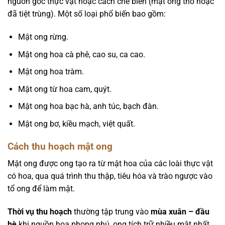
nguồn gốc thực vật hoặc cách chế biến (mật ong thô hoặc
đã tiệt trùng). Một số loại phổ biến bao gồm:
Mật ong rừng.
Mật ong hoa cà phê, cao su, ca cao.
Mật ong hoa tràm.
Mật ong từ hoa cam, quýt.
Mật ong hoa bạc hà, anh túc, bạch đàn.
Mật ong bơ, kiều mạch, việt quất.
Cách thu hoạch mật ong
Mật ong được ong tạo ra từ mật hoa của các loài thực vật
có hoa, qua quá trình thu thập, tiêu hóa và trào ngược vào
tổ ong để làm mật.
Thời vụ thu hoạch
thường tập trung vào
mùa xuân – đầu
hè
khi nguồn hoa phong phú, ong tích trữ nhiều mật nhất.