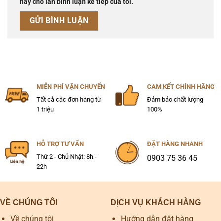
này cho lần bình luận kế tiếp của tôi.
MIỄN PHÍ VẬN CHUYỂN
CAM KẾT CHÍNH HÃNG
Tất cả các đơn hàng từ
Đảm bảo chất lượng
1 triệu
100%
HỖ TRỢ TƯ VẤN
ĐẶT HÀNG NHANH
Thứ 2 - Chủ Nhật: 8h -
0903 75 36 45
22h
VỀ CHÚNG TÔI
DỊCH VỤ KHÁCH HÀNG
Về chúng tôi
Hướng dẫn đặt hàng