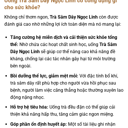
Uống Trà Sâm Dây Ngọc Linh có công dụng gì
cho sức khỏe?
Không chỉ thơm ngon,
Trà Sâm Dây Ngọc Linh
còn được
đánh giá cao nhờ những lợi ích toàn diện mà nó mang lại:
Tăng cường hệ miễn dịch và cải thiện sức khỏe tổng
thể:
Nhờ chứa các hoạt chất sinh học, uống
Trà Sâm
Dây Ngọc Linh
sẽ giúp cơ thể nâng cao khả năng đề
kháng, chống lại các tác nhân gây hại từ môi trường
bên ngoài.
Bồi dưỡng thể lực, giảm mệt mỏi:
Với đặc tính bổ khí,
trà sâm dây rất phù hợp cho người vừa hồi phục sau
bệnh, người làm việc căng thẳng hoặc thường xuyên lao
động nặng nhọc.
Hỗ trợ hệ tiêu hóa:
Uống trà đều đặn có thể giúp cải
thiện khả năng hấp thu, tăng cảm giác ngon miệng.
Góp phần ổn định huyết áp:
Một số tài liệu ghi nhận