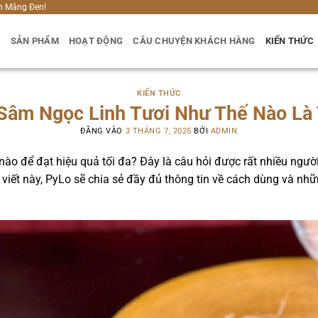
h Măng Đen!
U
SẢN PHẨM
HOẠT ĐỘNG
CÂU CHUYỆN KHÁCH HÀNG
KIẾN THỨC
KIẾN THỨC
Sâm Ngọc Linh Tươi Như Thế Nào Là 
ĐĂNG VÀO
3 THÁNG 7, 2025
BỞI
ADMIN
nào để đạt hiệu quả tối đa? Đây là câu hỏi được rất nhiều người
i viết này, PyLo sẽ chia sẻ đầy đủ thông tin về cách dùng và nh