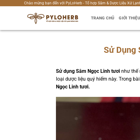
Bỏ
Chào mừng bạn đến với PyLoHerb - Tổ hợp Sâm & Dược Liệu Xứ Lạn
qua
TRANG CHỦ
GIỚI THIỆ
nội
dung
Sử Dụng 
Sử dụng Sâm Ngọc Linh tươi
như thế 
loại dược liệu quý hiếm này. Trong bà
Ngọc Linh tươi.