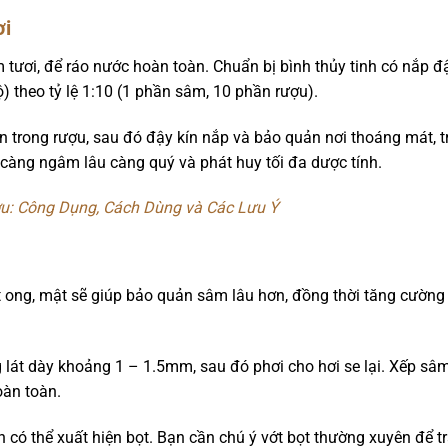
ơi
tươi, để ráo nước hoàn toàn. Chuẩn bị bình thủy tinh có nắp đ
 theo tỷ lệ 1:10 (1 phần sâm, 10 phần rượu).
rong rượu, sau đó đậy kín nắp và bảo quản nơi thoáng mát, tr
 càng ngâm lâu càng quý và phát huy tối đa dược tính.
: Công Dụng, Cách Dùng và Các Lưu Ý
g
 ong, mật sẽ giúp bảo quản sâm lâu hơn, đồng thời tăng cườn
 lát dày khoảng 1 – 1.5mm, sau đó phơi cho hơi se lại. Xếp sâm 
àn toàn.
h có thể xuất hiện bọt. Bạn cần chú ý vớt bọt thường xuyên để