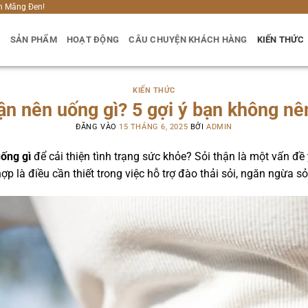
h Măng Đen!
U
SẢN PHẨM
HOẠT ĐỘNG
CÂU CHUYỆN KHÁCH HÀNG
KIẾN THỨC
KIẾN THỨC
hận nên uống gì? 5 gợi ý bạn không n
ĐĂNG VÀO
15 THÁNG 6, 2025
BỞI
ADMIN
uống gì
để cải thiện tình trạng sức khỏe? Sỏi thận là một vấn đề 
p là điều cần thiết trong việc hỗ trợ đào thải sỏi, ngăn ngừa s