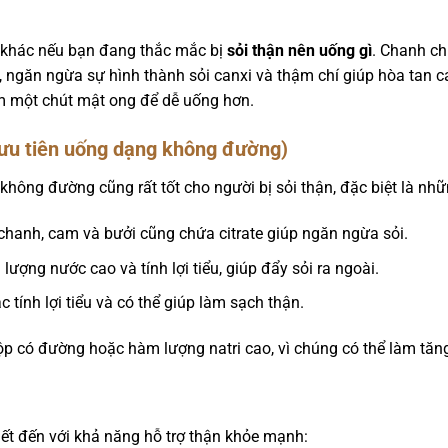
i khác nếu bạn đang thắc mắc bị
sỏi thận nên uống gì
. Chanh c
u, ngăn ngừa sự hình thành sỏi canxi và thậm chí giúp hòa tan c
êm một chút mật ong để dễ uống hơn.
 (ưu tiên uống dạng không đường)
không đường cũng rất tốt cho người bị sỏi thận, đặc biệt là những
hanh, cam và bưởi cũng chứa citrate giúp ngăn ngừa sỏi.
ượng nước cao và tính lợi tiểu, giúp đẩy sỏi ra ngoài.
 tính lợi tiểu và có thể giúp làm sạch thận.
p có đường hoặc hàm lượng natri cao, vì chúng có thể làm tăng
iết đến với khả năng hỗ trợ thận khỏe mạnh: