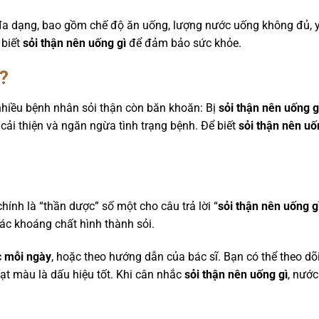
đa dạng, bao gồm chế độ ăn uống, lượng nước uống không đủ, yếu
 biết
sỏi thận nên uống gì
để đảm bảo sức khỏe.
?
hiều bệnh nhân sỏi thận còn băn khoăn: Bị
sỏi thận nên uống g
cải thiện và ngăn ngừa tình trạng bệnh. Để biết
sỏi thận nên uố
hính là “thần dược” số một cho câu trả lời “
sỏi thận nên uống g
các khoáng chất hình thành sỏi.
c mỗi ngày
, hoặc theo hướng dẫn của bác sĩ. Bạn có thể theo d
ạt màu là dấu hiệu tốt. Khi cân nhắc
sỏi thận nên uống gì
, nước