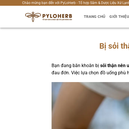
Bỏ
Chào mừng bạn đến với PyLoHerb - Tổ hợp Sâm & Dược Liệu Xứ Lạn
qua
TRANG CHỦ
GIỚI THIỆ
nội
dung
Bị sỏi t
Bạn đang băn khoăn bị
sỏi thận nên 
đau đớn. Việc lựa chọn đồ uống phù hợ