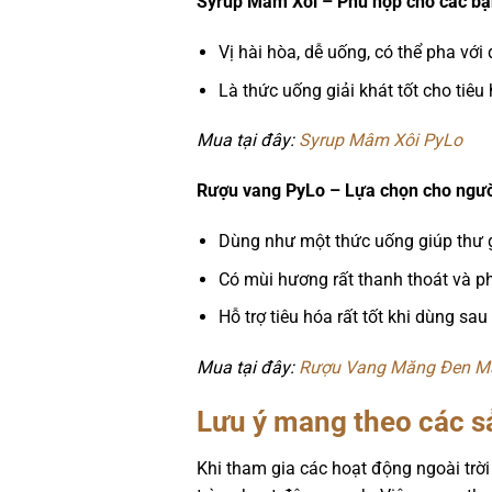
Syrup Mâm Xôi – Phù hợp cho các bạ
Vị hài hòa, dễ uống, có thể pha vớ
Là thức uống giải khát tốt cho tiêu
Mua tại đây:
Syrup Mâm Xôi PyLo
Rượu vang PyLo – Lựa chọn cho ngườ
Dùng như một thức uống giúp thư g
Có mùi hương rất thanh thoát và p
Hỗ trợ tiêu hóa rất tốt khi dùng sau
Mua tại đây:
Rượu Vang Măng Đen M
Lưu ý mang theo các s
Khi tham gia các hoạt động ngoài trời 