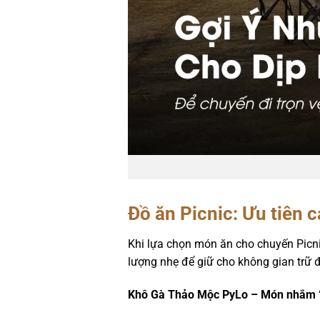
Đồ ăn Picnic: Ưu tiên 
Khi lựa chọn món ăn cho chuyến Picnic
lượng nhẹ để giữ cho không gian trữ đ
Khô Gà Thảo Mộc PyLo – Món nhắm “q