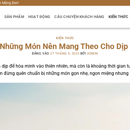
h Măng Đen!
U
SẢN PHẨM
HOẠT ĐỘNG
CÂU CHUYỆN KHÁCH HÀNG
KIẾN THỨC
KIẾN THỨC
 Những Món Nên Mang Theo Cho Dịp 
ĐĂNG VÀO
27 THÁNG 5, 2025
BỞI
ADMIN
à dịp để hòa mình vào thiên nhiên, mà còn là khoảng thời gian tu
 bạn đừng quên chuẩn bị những món gọn nhẹ, ngon miệng nhưng v