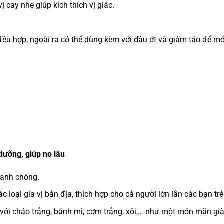
ị cay nhẹ giúp kích thích vị giác.
ều hợp, ngoài ra có thể dùng kèm với dầu ớt và giấm táo để 
dưỡng, giúp no lâu
hanh chóng.
 loại gia vị bản địa, thích hợp cho cả người lớn lẫn các bạn tr
 với cháo trắng, bánh mì, cơm trắng, xôi,… như một món mặn gi