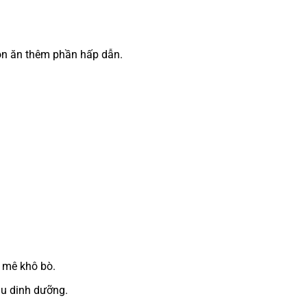
món ăn thêm phần hấp dẫn.
ẻ mê khô bò.
àu dinh dưỡng.