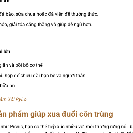
n trẻ
i đá bào, sữa chua hoặc đá viên để thưởng thức.
 hóa, giải tỏa căng thẳng và giúp dễ ngủ hơn.
i lớn
iãn và bồi bổ cơ thể.
hù hợp để chiêu đãi bạn bè và người thân.
 bữa ăn.
âm Xôi PyLo
ản phẩm giúp xua đuổi côn trùng
như Picnic, bạn có thể tiếp xúc nhiều với môi trường rừng núi, 