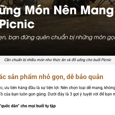
Cần chuẩn bị nhiều món như thức ăn và đồ uống cho buổi Picnic
các sản phẩm nhỏ gọn, dễ bảo quản
, ưu tiên hàng đầu là sự tiện lợi: Nên chọn loại dễ mang, không
ồ của bạn luôn gọn gàng. Dưới đây là 3 gợi ý tuyệt vời để bạn
uốc dân” cho mọi buổi tụ tập