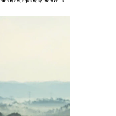
ránh bị đốt, ngứa ngáy, thậm chí là