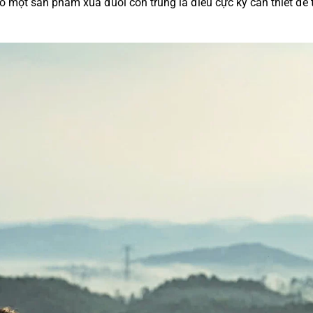
một sản phẩm xua đuổi côn trùng là điều cực kỳ cần thiết để t