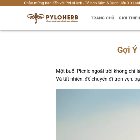
Bỏ
Chào mừng bạn đến với PyLoHerb - Tổ hợp Sâm & Dược Liệu Xứ Lạn
qua
TRANG CHỦ
GIỚI THIỆ
nội
dung
Gợi Ý
Một buổi Picnic ngoài trời không chỉ l
Và tất nhiên, để chuyến đi trọn vẹn,