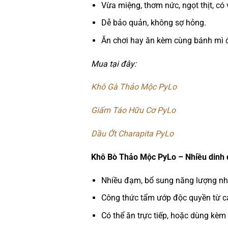
Vừa miệng, thơm nức, ngọt thịt, có v
Dễ bảo quản, không sợ hỏng.
Ăn chơi hay ăn kèm cùng bánh mì đ
Mua tại đây:
Khô Gà Thảo Mộc PyLo
Giấm Táo Hữu Cơ PyLo
Dầu Ớt Charapita PyLo
Khô Bò Thảo Mộc PyLo – Nhiều dinh 
Nhiều đạm, bổ sung năng lượng n
Công thức tẩm ướp độc quyền từ các
Có thể ăn trực tiếp, hoặc dùng kèm