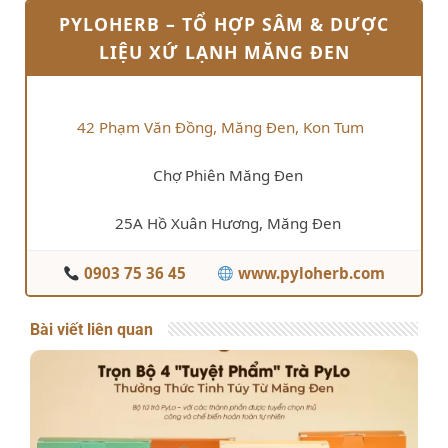
PYLOHERB – TỔ HỢP SÂM & DƯỢC
LIỆU XỨ LẠNH MĂNG ĐEN
42 Phạm Văn Đồng, Măng Đen, Kon Tum
Chợ Phiên Măng Đen
25A Hồ Xuân Hương, Măng Đen
0903 75 36 45
www.pyloherb.com
Bài viết liên quan