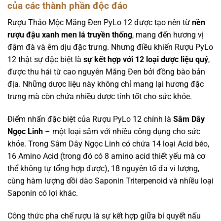
của các thành phần độc đáo
Rượu Thảo Mộc Măng Đen PyLo 12 được tạo nên từ
nền
rượu đậu xanh men lá truyền thống
, mang đến hương vị
đậm đà và êm dịu đặc trưng. Nhưng điều khiến Rượu PyLo
12 thật sự đặc biệt là
sự kết hợp với 12 loại dược liệu quý
,
được thu hái từ cao nguyên Măng Đen bởi đồng bào bản
địa. Những dược liệu này không chỉ mang lại hương đặc
trưng mà còn chứa nhiều dược tính tốt cho sức khỏe.
Điểm nhấn đặc biệt của Rượu PyLo 12 chính là
Sâm Dây
Ngọc Linh
– một loại sâm với nhiều công dụng cho sức
khỏe. Trong Sâm Dây Ngọc Linh có chứa 14 loại Acid béo,
16 Amino Acid (trong đó có 8 amino acid thiết yếu mà cơ
thể không tự tổng hợp được), 18 nguyên tố đa vi lượng,
cùng hàm lượng dồi dào Saponin Triterpenoid và nhiều loại
Saponin có lợi khác.
Công thức pha chế rượu là sự kết hợp giữa bí quyết nấu