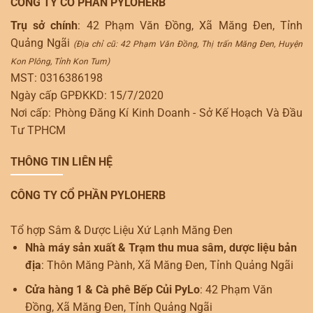
CÔNG TY CỔ PHẦN PYLOHERB
Trụ sở chính
: 42 Phạm Văn Đồng, Xã Măng Đen, Tỉnh
Quảng Ngãi
(Địa chỉ cũ: 42 Phạm Văn Đồng, Thị trấn Măng Đen, Huyện
Kon Plông, Tỉnh Kon Tum)
MST: 0316386198
Ngày cấp GPĐKKD: 15/7/2020
Nơi cấp: Phòng Đăng Kí Kinh Doanh - Sở Kế Hoạch Và Đầu
Tư TPHCM
THÔNG TIN LIÊN HỆ
CÔNG TY CỔ PHẦN PYLOHERB
Tổ hợp Sâm & Dược Liệu Xứ Lạnh Măng Đen
Nhà máy sản xuất & Trạm thu mua sâm, dược liệu bản
địa
: Thôn Măng Pành, Xã Măng Đen, Tỉnh Quảng Ngãi
Cửa hàng 1 & Cà phê Bếp Củi PyLo
: 42 Phạm Văn
Đồng, Xã Măng Đen, Tỉnh Quảng Ngãi