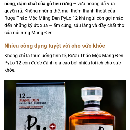
nồng, đậm chất của gỗ tiêu rừng
– vừa hoang dã vừa
quyến rũ. Không những thế, mùi thơm thanh thoát của
Rượu Thảo Mộc Măng Đen PyLo 12 khi ngửi còn gợi nhắc
đến những ký ức xưa – ấm cúng, sâu lắng và đầy chất thơ
của núi rừng Măng Đen.
Nhiều công dụng tuyệt vời cho sức khỏe
Không chỉ là thức uống tinh tế, Rượu Thảo Mộc Măng Đen
PyLo 12 còn được đánh giá cao bởi nhiều lợi ích cho sức
khỏe.