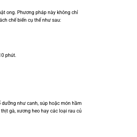
g mật ong. Phương pháp này không chỉ
ch chế biến cụ thể như sau:
10 phút.
 bổ dưỡng như canh, súp hoặc món hầm
hịt gà, xương heo hay các loại rau củ