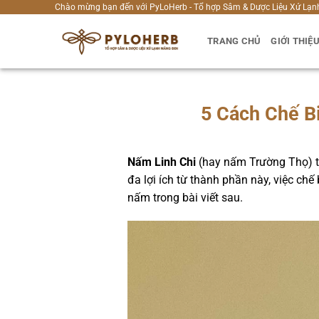
Bỏ
Chào mừng bạn đến với PyLoHerb - Tổ hợp Sâm & Dược Liệu Xứ Lạn
qua
TRANG CHỦ
GIỚI THIỆ
nội
dung
5 Cách Chế B
Nấm Linh Chi
(hay nấm Trường Thọ) từ
đa lợi ích từ thành phần này, việc chế
nấm trong bài viết sau.