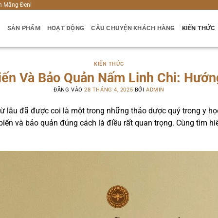
h Măng Đen!
U
SẢN PHẨM
HOẠT ĐỘNG
CÂU CHUYỆN KHÁCH HÀNG
KIẾN THỨC
KIẾN THỨC
iến Và Bảo Quản Nấm Linh Chi: Hướng
ĐĂNG VÀO
28 THÁNG 4, 2025
BỞI
ADMIN
 lâu đã được coi là một trong những thảo dược quý trong y học 
 biến và bảo quản đúng cách là điều rất quan trọng. Cùng tìm hi