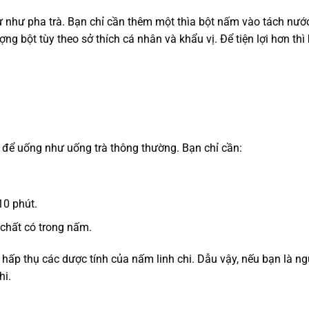
 như pha trà. Bạn chỉ cần thêm một thìa bột nấm vào tách nước
ượng bột tùy theo sở thích cá nhân và khẩu vị. Để tiện lợi hơn th
i để uống như uống trà thông thường. Bạn chỉ cần:
10 phút.
chất có trong nấm.
ấp thụ các dược tính của nấm linh chi. Dẫu vậy, nếu bạn là ng
hi.