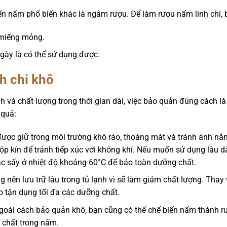
 nấm phổ biến khác là ngâm rượu. Để làm rượu nấm linh chi, b
 miếng mỏng.
ày là có thể sử dụng được.
h chi khô
h và chất lượng trong thời gian dài, việc bảo quản đúng cách là
 quả:
ợc giữ trong môi trường khô ráo, thoáng mát và tránh ánh nắng
p kín để tránh tiếp xúc với không khí. Nếu muốn sử dụng lâu d
c sấy ở nhiệt độ khoảng 60°C để bảo toàn dưỡng chất.
 nên lưu trữ lâu trong tủ lạnh vì sẽ làm giảm chất lượng. Tha
 tận dụng tối đa các dưỡng chất.
oài cách bảo quản khô, bạn cũng có thể chế biến nấm thành r
g chất trong nấm.