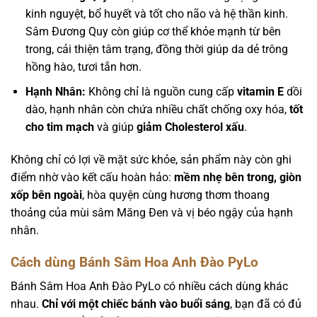
kinh nguyệt, bổ huyết và tốt cho não và hệ thần kinh.
Sâm Đương Quy còn giúp cơ thể khỏe mạnh từ bên
trong, cải thiện tâm trạng, đồng thời giúp da dẻ trông
hồng hào, tươi tắn hơn.
Hạnh Nhân:
Không chỉ là nguồn cung cấp
vitamin E
dồi
dào, hạnh nhân còn chứa nhiều chất chống oxy hóa,
tốt
cho tim mạch
và giúp
giảm Cholesterol xấu
.
Không chỉ có lợi về mặt sức khỏe, sản phẩm này còn ghi
điểm nhờ vào kết cấu hoàn hảo:
mềm nhẹ bên trong, giòn
xốp bên ngoài
, hòa quyện cùng hương thơm thoang
thoảng của mùi sâm Măng Đen và vị béo ngậy của hạnh
nhân.
Cách dùng Bánh Sâm Hoa Anh Đào PyLo
Bánh Sâm Hoa Anh Đào PyLo có nhiều cách dùng khác
nhau.
Chỉ với một chiếc bánh vào buổi sáng
, bạn đã có đủ