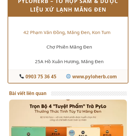
PYLOHERB – TỔ HỢP SÂM & DƯỢC
LIỆU XỨ LẠNH MĂNG ĐEN
42 Phạm Văn Đồng, Măng Đen, Kon Tum
Chợ Phiên Măng Đen
25A Hồ Xuân Hương, Măng Đen
0903 75 36 45
www.pyloherb.com
Bài viết liên quan