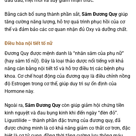
đau đầu, mệt mỏi và suy giảm nhận thức.
Bằng cách bổ sung thành phần sắt,
Sâm Đương Quy
giúp
tăng cường năng lượng, hỗ trợ quá trình phục hồi của cơ
thể và đảm bảo các cơ quan nhận đủ Oxy và dưỡng chất.
Điều hòa nội tiết tố nữ
Đương Quy được mệnh danh là “nhân sâm của phụ nữ”
(hay sâm tố nữ). Đây là loại thảo dược nổi tiếng với khả
năng cân bằng nội tiết tố và hỗ trợ điều trị các bệnh phụ
khoa. Cơ chế hoạt động của đương quy là điều chỉnh nồng
độ Estrogen trong cơ thể, giúp duy trì sự ổn định của
Hormone này.
Ngoài ra,
Sâm Đương Quy
còn giúp giảm hội chứng tiền
kinh nguyệt và đau bụng kinh khi đến ngày “đèn đỏ”.
Ligustilide – thành phần đặc trưng của đương quy, đã
được chứng minh là có khả năng giảm co thắt cơ trơn, đặc
biệt là cơ tử cung, đồng thời tăng cường lưu thông máu.