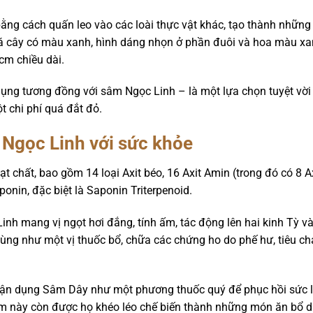
 bằng cách quấn leo vào các loài thực vật khác, tạo thành nhữn
 Lá cây có màu xanh, hình dáng nhọn ở phần đuôi và hoa màu xa
cm chiều dài.
ụng tương đồng với sâm Ngọc Linh – là một lựa chọn tuyệt vờ
t chi phí quá đắt đỏ.
Ngọc Linh với sức khỏe
 chất, bao gồm 14 loại Axit béo, 16 Axit Amin (trong đó có 8 Axi
onin, đặc biệt là Saponin Triterpenoid.
nh mang vị ngọt hơi đắng, tính ấm, tác động lên hai kinh Tỳ và
dùng như một vị thuốc bổ, chữa các chứng ho do phế hư, tiêu chả
 tận dụng Sâm Dây như một phương thuốc quý để phục hồi sức 
sâm này còn được họ khéo léo chế biến thành những món ăn bổ 