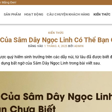
h Măng Đen!
U
SẢN PHẨM
HOẠT ĐỘNG
CÂU CHUYỆN KHÁCH HÀNG
KIẾN THỨC
KIẾN THỨC
 Của Sâm Dây Ngọc Linh Có Thể Bạn 
ĐĂNG VÀO
1 THÁNG 4, 2025
BỞI
ADMIN
ược quý hiếm sinh trưởng trên các dãy núi, từ lâu đã được biết 
dụng bất ngờ của Sâm Dây Ngọc Linh trong bài viết sau.