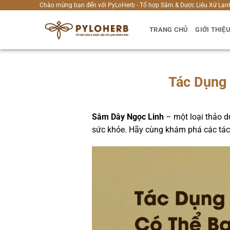
Bỏ
Chào mừng bạn đến với PyLoHerb - Tổ hợp Sâm & Dược Liệu Xứ Lạn
qua
TRANG CHỦ
GIỚI THIỆ
nội
dung
Tác Dụng
Sâm Dây Ngọc Linh
– một loại thảo d
sức khỏe. Hãy cùng khám phá các tác 