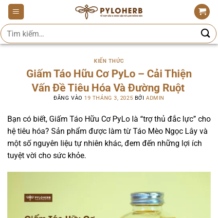
Bỏ
qua
Tìm
nội
kiếm:
dung
KIẾN THỨC
Giấm Táo Hữu Cơ PyLo – Cải Thiện
Vấn Đề Tiêu Hóa Và Đường Ruột
ĐĂNG VÀO
19 THÁNG 3, 2025
BỞI
ADMIN
Bạn có biết, Giấm Táo Hữu Cơ PyLo là “trợ
thủ đắc lực” cho
hệ tiêu hóa? Sản phẩm được làm từ Táo Mèo Ngọc Lây và
một số nguyên liệu tự nhiên khác, đem đến những lợi ích
tuyệt vời cho sức khỏe.