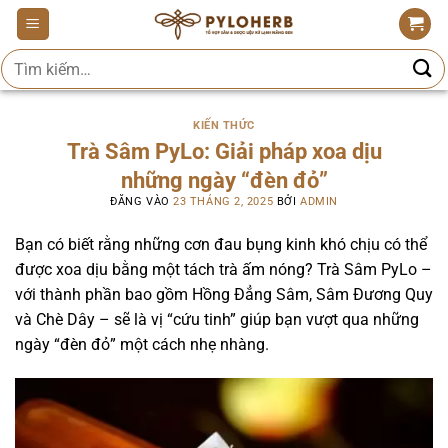
Bỏ
qua
Tìm
nội
kiếm:
dung
KIẾN THỨC
Trà Sâm PyLo: Giải pháp xoa dịu
những ngày “đèn đỏ”
ĐĂNG VÀO
23 THÁNG 2, 2025
BỞI
ADMIN
Bạn có biết rằng những cơn đau bụng kinh khó chịu có thể
được xoa dịu bằng một tách trà ấm nóng? Trà Sâm PyLo –
với thành phần bao gồm Hồng Đẳng Sâm, Sâm Đương Quy
và Chè Dây – sẽ là vị “cứu tinh” giúp bạn vượt qua những
ngày “đèn đỏ” một cách nhẹ nhàng.