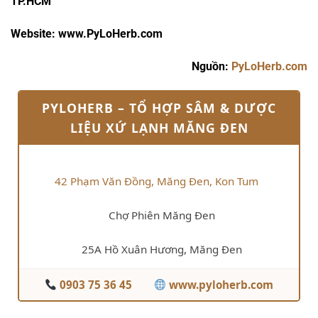
TP.HCM
Website: www.PyLoHerb.com
Nguồn:
PyLoHerb.com
PYLOHERB – TỔ HỢP SÂM & DƯỢC
LIỆU XỨ LẠNH MĂNG ĐEN
42 Phạm Văn Đồng, Măng Đen, Kon Tum
Chợ Phiên Măng Đen
25A Hồ Xuân Hương, Măng Đen
0903 75 36 45
www.pyloherb.com