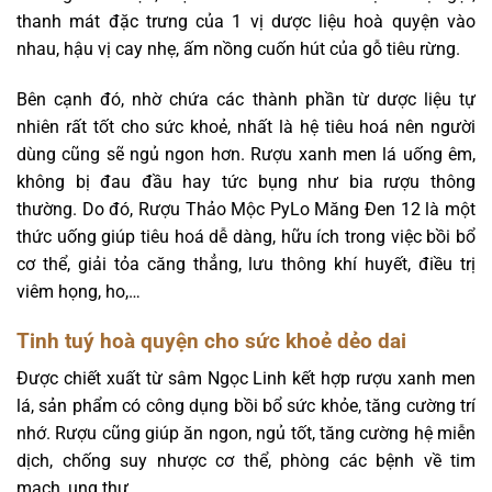
thanh mát đặc trưng của 1 vị dược liệu hoà quyện vào
nhau, hậu vị cay nhẹ, ấm nồng cuốn hút của gỗ tiêu rừng.
Bên cạnh đó, nhờ chứa các thành phần từ dược liệu tự
nhiên rất tốt cho sức khoẻ, nhất là hệ tiêu hoá nên người
dùng cũng sẽ ngủ ngon hơn. Rượu xanh men lá uống êm,
không bị đau đầu hay tức bụng như bia rượu thông
thường. Do đó, Rượu Thảo Mộc PyLo Măng Đen 12 là một
thức uống giúp tiêu hoá dễ dàng, hữu ích trong việc bồi bổ
cơ thể, giải tỏa căng thẳng, lưu thông khí huyết, điều trị
viêm họng, ho,…
Tinh tuý hoà quyện cho sức khoẻ dẻo dai
Được chiết xuất từ sâm Ngọc Linh kết hợp rượu xanh men
lá, sản phẩm có công dụng bồi bổ sức khỏe, tăng cường trí
nhớ. Rượu cũng giúp ăn ngon, ngủ tốt, tăng cường hệ miễn
dịch, chống suy nhược cơ thể, phòng các bệnh về tim
mạch, ung thư,…