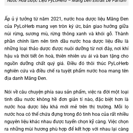
Nước Hoa Dược Liệu PyLoHerb – Mang Den Extrait De Parfum
Ấp ủ ý tưởng từ năm 2021, nước hoa dược liệu Măng Đen
của PyLoHerb mang vẹn tròn ký ức, bản giao hưởng giữa
núi rừng, sương mù, rừng thông xanh và khói gỗ. Thành
phần chính làm nên tinh dầu nước hoa dược liệu đều là
những loại thảo dược được nuôi dưỡng từ nơi đây, nơi khí
hậu và thời tiết ôn hoà, thiên nhiên ưu ái và ban tặng cho
nguồn dưỡng chất quý giá. Điều đó thôi thúc PyLoHerb
nghiên cứu và điều chế ra tuyệt phẩm nước hoa mang tên
địa danh Măng Đen.
Nói về câu chuyện phía sau sản phẩm, việc ra đời một loại
tinh dầu nước không hề đơn giản tí nào, đặc biệt hơn là
nước hoa dược liệu khá mới mẻ trên thị trường. Mỗi lọ
nước hoa có thể chứa đựng trong đó tinh hoa của rất nhiều
nguyên liệu khác nhau được tuyển chọn kỹ càng. Việc chọn
ra những mùi hương phù hợp để kết hợp với nhau lại càng