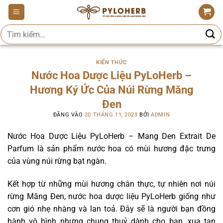
Bỏ
qua
Tìm
nội
kiếm:
dung
KIẾN THỨC
Nước Hoa Dược Liệu PyLoHerb –
Hương Ký Ức Của Núi Rừng Măng
Đen
ĐĂNG VÀO
20 THÁNG 11, 2023
BỞI
ADMIN
Nước Hoa Dược Liệu PyLoHerb – Mang Den Extrait De
Parfum là sản phẩm nước hoa có mùi hương đặc trưng
của vùng núi rừng bạt ngàn.
Kết hợp từ những mùi hương chân thực, tự nhiên nơi núi
rừng Măng Đen, nước hoa dược liệu PyLoHerb giống như
cơn gió nhẹ nhàng và lan toả. Đây sẽ là người bạn đồng
hành vô hình nhưng chung thuỷ dành cho bạn, xua tan