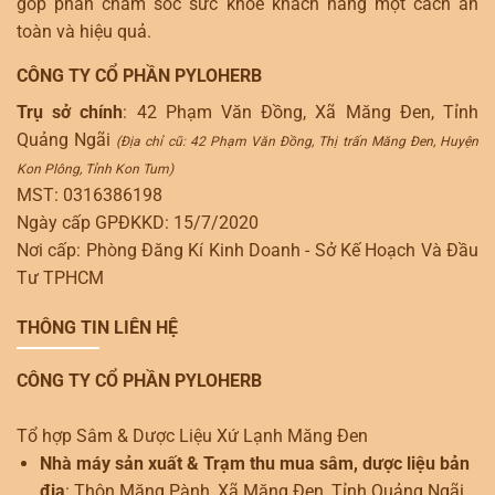
góp phần chăm sóc sức khỏe khách hàng một cách an
toàn và hiệu quả.
CÔNG TY CỔ PHẦN PYLOHERB
Trụ sở chính
: 42 Phạm Văn Đồng, Xã Măng Đen, Tỉnh
Quảng Ngãi
(Địa chỉ cũ: 42 Phạm Văn Đồng, Thị trấn Măng Đen, Huyện
Kon Plông, Tỉnh Kon Tum)
MST: 0316386198
Ngày cấp GPĐKKD: 15/7/2020
Nơi cấp: Phòng Đăng Kí Kinh Doanh - Sở Kế Hoạch Và Đầu
Tư TPHCM
THÔNG TIN LIÊN HỆ
CÔNG TY CỔ PHẦN PYLOHERB
Tổ hợp Sâm & Dược Liệu Xứ Lạnh Măng Đen
Nhà máy sản xuất & Trạm thu mua sâm, dược liệu bản
địa
: Thôn Măng Pành, Xã Măng Đen, Tỉnh Quảng Ngãi