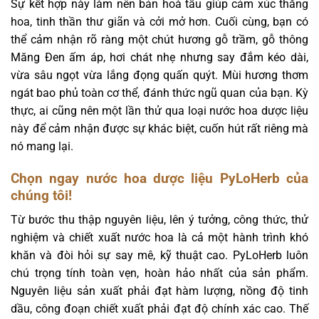
Sự kết hợp này làm nên bản hoà tấu giúp cảm xúc thăng
hoa, tinh thần thư giãn và cởi mở hơn. Cuối cùng, bạn có
thể cảm nhận rõ ràng một chút hương gỗ trầm, gỗ thông
Măng Đen ấm áp, hơi chát nhẹ nhưng say đắm kéo dài,
vừa sâu ngọt vừa lắng đọng quấn quýt. Mùi hương thơm
ngát bao phủ toàn cơ thể, đánh thức ngũ quan của bạn. Kỳ
thực, ai cũng nên một lần thử qua loại nước hoa dược liệu
này để cảm nhận được sự khác biệt, cuốn hút rất riêng mà
nó mang lại.
Chọn ngay nước hoa dược liệu PyLoHerb của
chúng tôi!
Từ bước thu thập nguyên liệu, lên ý tưởng, công thức, thử
nghiệm và chiết xuất nước hoa là cả một hành trình khó
khăn và đòi hỏi sự say mê, kỹ thuật cao. PyLoHerb luôn
chú trọng tính toàn vẹn, hoàn hảo nhất của sản phẩm.
Nguyên liệu sản xuất phải đạt hàm lượng, nồng độ tinh
dầu, công đoạn chiết xuất phải đạt độ chính xác cao. Thế