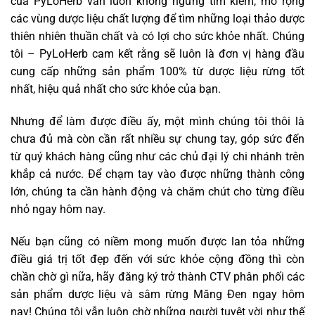
của PyLoHerb vẫn luôn không ngừng tìm kiếm, mở rộng
các vùng dược liệu chất lượng để tìm những loại thảo dược
thiên nhiên thuần chất và có lợi cho sức khỏe nhất. Chúng
tôi – PyLoHerb cam kết rằng sẽ luôn là đơn vị hàng đầu
cung cấp những sản phẩm 100% từ dược liệu rừng tốt
nhất, hiệu quả nhất cho sức khỏe của bạn.
Nhưng để làm được điều ấy, một mình chúng tôi thôi là
chưa đủ mà còn cần rất nhiều sự chung tay, góp sức đến
từ quý khách hàng cũng như các chủ đại lý chi nhánh trên
khắp cả nước. Để chạm tay vào được những thành công
lớn, chúng ta cần hành động và chăm chút cho từng điều
nhỏ ngay hôm nay.
Nếu bạn cũng có niềm mong muốn được lan tỏa những
điều giá trị tốt đẹp đến với sức khỏe cộng đồng thì còn
chần chờ gì nữa, hãy đăng ký trở thành CTV phân phối các
sản phẩm dược liệu và sâm rừng Măng Đen ngay hôm
nay! Chúng tôi vẫn luôn chờ những người tuyệt vời như thế