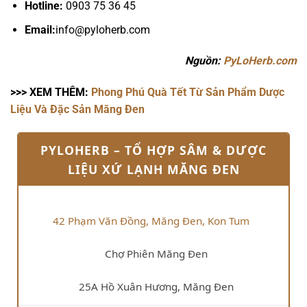
Hotline:
0903 75 36 45
Email:
info@pyloherb.com
Nguồn:
PyLoHerb.com
>>> XEM THÊM:
Phong Phú Quà Tết Từ Sản Phẩm Dược
Liệu Và Đặc Sản Măng Đen
PYLOHERB – TỔ HỢP SÂM & DƯỢC
LIỆU XỨ LẠNH MĂNG ĐEN
42 Phạm Văn Đồng, Măng Đen, Kon Tum
Chợ Phiên Măng Đen
25A Hồ Xuân Hương, Măng Đen