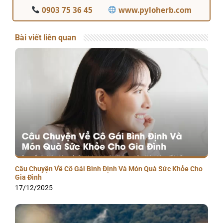
0903 75 36 45
www.pyloherb.com
Bài viết liên quan
Câu Chuyện Về Cô Gái Bình Định Và Món Quà Sức Khỏe Cho
Gia Đình
17/12/2025