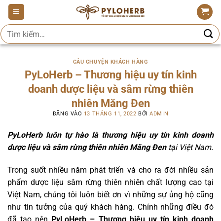
Bỏ
qua
Tìm
nội
kiếm:
dung
CÂU CHUYỆN KHÁCH HÀNG
PyLoHerb – Thương hiệu uy tín kinh
doanh dược liệu và sâm rừng thiên
nhiên Măng Đen
ĐĂNG VÀO
13 THÁNG 11, 2022
BỞI
ADMIN
PyLoHerb luôn tự hào là thương hiệu uy tín kinh doanh
dược liệu và sâm rừng thiên nhiên Măng Đen
tại Việt Nam.
Trong suốt nhiều năm phát triển và cho ra đời nhiều sản
phẩm dược liệu sâm rừng thiên nhiên chất lượng cao tại
Việt Nam, chúng tôi luôn biết ơn vì những sự ủng hộ cũng
như tin tưởng của quý khách hàng. Chính những điều đó
đã tạo nên
PyLoHerb – Thương hiệu uy tín kinh doanh