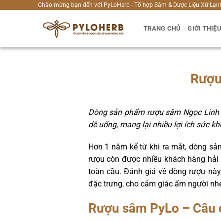
Bỏ
Chào mừng bạn đến với PyLoHerb - Tổ hợp Sâm & Dược Liệu Xứ Lạn
qua
TRANG CHỦ
GIỚI THIỆ
nội
dung
Rượu
Dòng sản phẩm rượu sâm Ngọc Linh P
dễ uống, mang lại nhiều lợi ích sức kh
Hơn 1 năm kể từ khi ra mắt, dòng s
rượu còn được nhiều khách hàng hải 
toàn cầu. Đánh giá về dòng rượu này
đặc trưng, cho cảm giác ấm người nhẹ 
Rượu sâm PyLo – Câu 