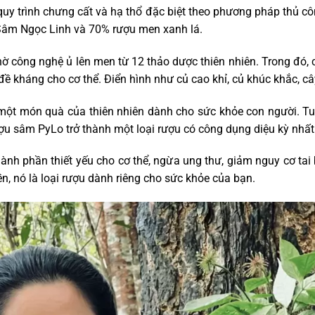
y trình chưng cất và hạ thổ đặc biệt theo phương pháp thủ cô
 Sâm Ngọc Linh và 70% rượu men xanh lá.
 công nghệ ủ lên men từ 12 thảo dược thiên nhiên. Trong đó,
 đề kháng cho cơ thể. Điển hình như củ cao khỉ, củ khúc khắc, 
một món quà của thiên nhiên dành cho sức khỏe con người. Tu
ợu sâm PyLo trở thành một loại rượu có công dụng diệu kỳ nhất
nh phần thiết yếu cho cơ thể, ngừa ung thư, giảm nguy cơ tai b
ền, nó là loại rượu dành riêng cho sức khỏe của bạn.