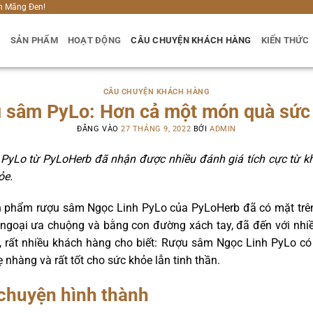
h Măng Đen!
U
SẢN PHẨM
HOẠT ĐỘNG
CÂU CHUYỆN KHÁCH HÀNG
KIẾN THỨC
CÂU CHUYỆN KHÁCH HÀNG
 sâm PyLo: Hơn cả một món quà sức
ĐĂNG VÀO
27 THÁNG 9, 2022
BỞI
ADMIN
yLo từ PyLoHerb đã nhận được nhiều đánh giá tích cực từ k
ỏe.
ản phẩm rượu sâm Ngọc Linh PyLo của PyLoHerb đã có mặt trên
ngoại ưa chuộng và bằng con đường xách tay, đã đến với nhiều
, rất nhiều khách hàng cho biết: Rượu sâm Ngọc Linh PyLo có
nhàng và rất tốt cho sức khỏe lẫn tinh thần.
chuyện hình thành