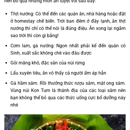
nên bỏ qua những món ăn tuyệt vời sau đây:
Thịt nướng: Có thể đến các quán ăn, nhà hàng hoặc đặt
ở homestay chế biến. Trời ban đêm ở đây lạnh, ăn thịt
nướng thì chỉ có thể nói là đúng điệu. Ăn xong lại ngắm
sao trời thì còn gì bằng!
Cơm lam, gà nướng: Ngon nhất phải kể đến quán cô
Sinh, xuất sắc không chê vào đâu được
Gỏi măng khô, đặc sản của núi rừng
Lẩu xuyên tiêu, ăn vô thấy cả người ấm áp hẳn
Gà hầm sâm. Rồi thưởng thức rượu sâm, mật ong sâm.
Vùng núi Kon Tum là thánh địa của các loại sâm nên
bạn không thể bỏ qua các thức uống cực bổ dưỡng này
nhé