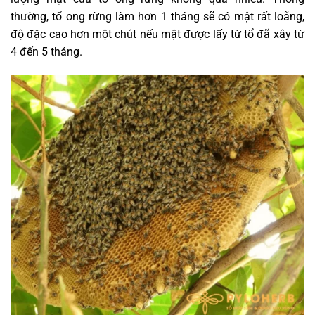
thường, tổ ong rừng làm hơn 1 tháng sẽ có mật rất loãng,
độ đặc cao hơn một chút nếu mật được lấy từ tổ đã xây từ
4 đến 5 tháng.