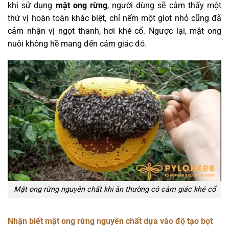
khi sử dụng
mật ong rừng
, người dùng sẽ cảm thấy một
thứ vị hoàn toàn khác biệt, chỉ nếm một giọt nhỏ cũng đã
cảm nhận vị ngọt thanh, hơi khé cổ. Ngược lại, mật ong
nuôi không hề mang đến cảm giác đó.
Mật ong rừng nguyên chất khi ăn thường có cảm giác khé cổ
Nhận biết mật ong rừng nguyên chất dựa vào độ tạo bọt