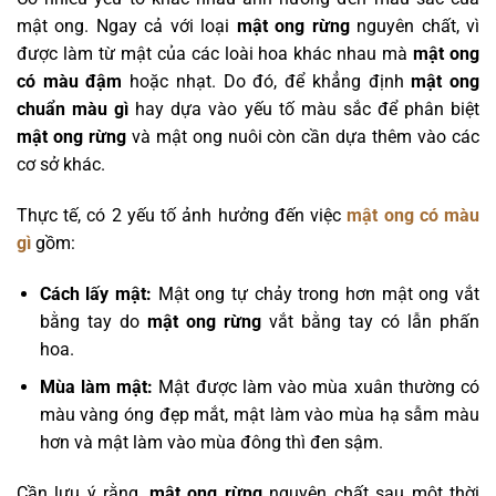
mật ong. Ngay cả với loại
mật ong rừng
nguyên chất, vì
được làm từ mật của các loài hoa khác nhau mà
mật ong
có màu đậm
hoặc nhạt. Do đó, để khẳng định
mật ong
chuẩn màu gì
hay dựa vào yếu tố màu sắc để phân biệt
mật ong rừng
và mật ong nuôi còn cần dựa thêm vào các
cơ sở khác.
Thực tế, có 2 yếu tố ảnh hưởng đến việc
mật ong có màu
gì
gồm:
Cách lấy mật:
Mật ong tự chảy trong hơn mật ong vắt
bằng tay do
mật ong rừng
vắt bằng tay có lẫn phấn
hoa.
Mùa làm mật:
Mật được làm vào mùa xuân thường có
màu vàng óng đẹp mắt, mật làm vào mùa hạ sẫm màu
hơn và mật làm vào mùa đông thì đen sậm.
Cần lưu ý rằng,
mật ong rừng
nguyên chất sau một thời