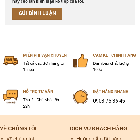
này cho lần bình luận kế tiếp của tôi.
MIỄN PHÍ VẬN CHUYỂN
CAM KẾT CHÍNH HÃNG
Tất cả các đơn hàng từ
Đảm bảo chất lượng
1 triệu
100%
HỖ TRỢ TƯ VẤN
ĐẶT HÀNG NHANH
Thứ 2 - Chủ Nhật: 8h -
0903 75 36 45
22h
VỀ CHÚNG TÔI
DỊCH VỤ KHÁCH HÀNG
Về chúng tôi
Hướng dẫn đặt hàng