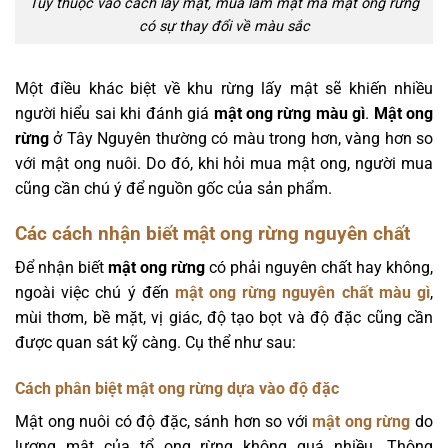
Tùy thuộc vào cách lấy mật, mùa làm mật mà mật ong rừng
có sự thay đổi về màu sắc
Một điều khác biệt về khu rừng lấy mật sẽ khiến nhiều
người hiểu sai khi đánh giá
mật ong rừng màu gì
.
Mật ong
rừng
ở Tây Nguyên thường có màu trong hơn, vàng hơn so
với mật ong nuôi. Do đó, khi hỏi mua mật ong, người mua
cũng cần chú ý để nguồn gốc của sản phẩm.
Các cách nhận biết mật ong rừng nguyên chất
Để nhận biết
mật ong rừng
có phải nguyên chất hay không,
ngoài việc chú ý đến
mật ong rừng nguyên chất màu gì
,
mùi thơm, bề mặt, vị giác, độ tạo bọt và độ đặc cũng cần
được quan sát kỹ càng. Cụ thể như sau:
Cách phân biệt mật ong rừng dựa vào độ đặc
Mật ong nuôi có độ đặc, sánh hơn so với
mật ong rừng
do
lượng mật của tổ ong rừng không quá nhiều. Thông