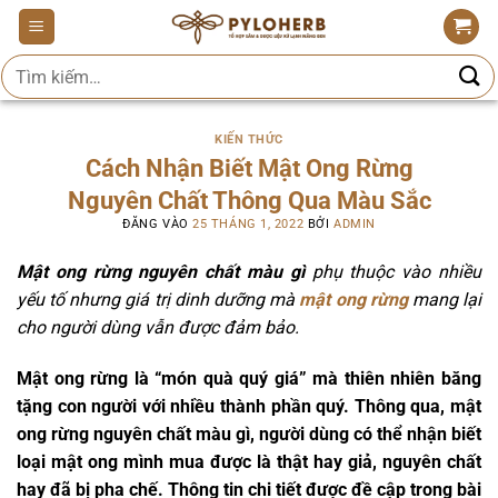
Bỏ
qua
Tìm
nội
kiếm:
dung
KIẾN THỨC
Cách Nhận Biết Mật Ong Rừng
Nguyên Chất Thông Qua Màu Sắc
ĐĂNG VÀO
25 THÁNG 1, 2022
BỞI
ADMIN
Mật ong rừng nguyên chất màu gì
phụ thuộc vào nhiều
yếu tố nhưng giá trị dinh dưỡng mà
mật ong rừng
mang lại
cho người dùng vẫn được đảm bảo.
Mật ong rừng là “món quà quý giá” mà thiên nhiên băng
tặng con người với nhiều thành phần quý. Thông qua, mật
ong rừng nguyên chất màu gì, người dùng có thể nhận biết
loại mật ong mình mua được là thật hay giả, nguyên chất
hay đã bị pha chế. Thông tin chi tiết được đề cập trong bài