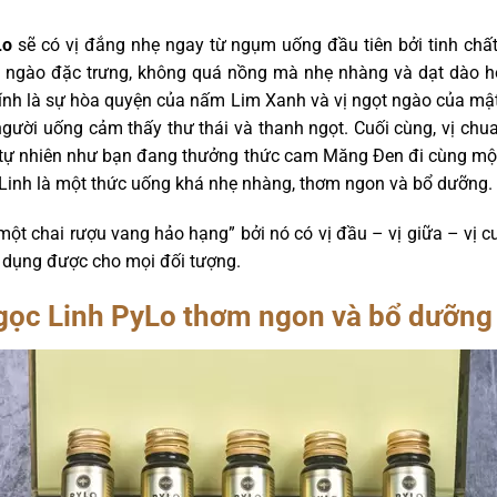
Lo
sẽ có vị đắng nhẹ ngay từ ngụm uống đầu tiên bởi tinh ch
ngào đặc trưng, không quá nồng mà nhẹ nhàng và dạt dào hơ
hính là sự hòa quyện của nấm Lim Xanh và vị ngọt ngào của mật
gười uống cảm thấy thư thái và thanh ngọt. Cuối cùng, vị chua
này tự nhiên như bạn đang thưởng thức cam Măng Đen đi cùng mộ
Linh là một thức uống khá nhẹ nhàng, thơm ngon và bổ dưỡng.
 chai rượu vang hảo hạng” bởi nó có vị đầu – vị giữa – vị cuố
ử dụng được cho mọi đối tượng.
ọc Linh PyLo thơm ngon và bổ dưỡng