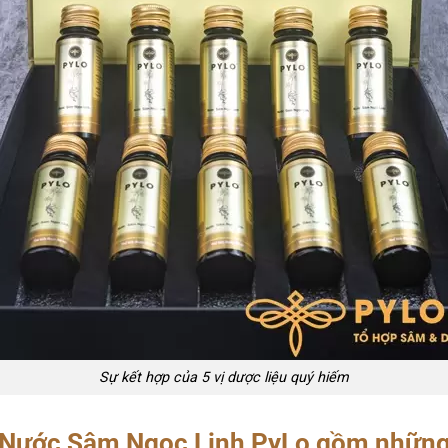
Sự kết hợp của 5 vị dược liệu quý hiếm
 Nước Sâm Ngọc Linh PyLo gồm những