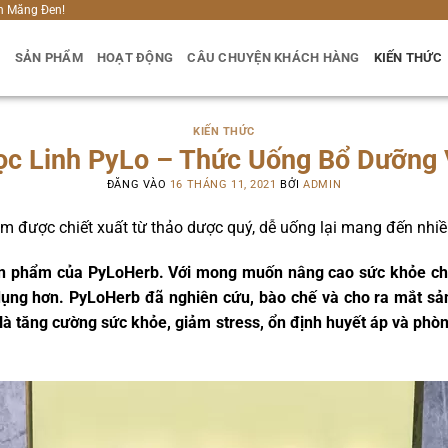
h Măng Đen!
U
SẢN PHẨM
HOẠT ĐỘNG
CÂU CHUYỆN KHÁCH HÀNG
KIẾN THỨC
KIẾN THỨC
c Linh PyLo – Thức Uống Bổ Dưỡng
ĐĂNG VÀO
16 THÁNG 11, 2021
BỞI
ADMIN
m được chiết xuất từ thảo dược quý, dễ uống lại mang đến nhiề
n phẩm của PyLoHerb. Với mong muốn nâng cao sức khỏe c
 dụng hơn. PyLoHerb đã nghiên cứu, bào chế và cho ra mắt 
h là tăng cường sức khỏe, giảm stress, ổn định huyết áp và ph