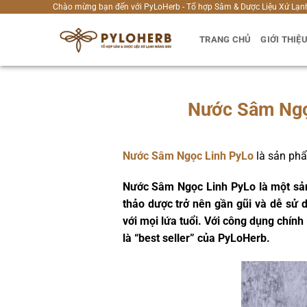
Bỏ
Chào mừng bạn đến với PyLoHerb - Tổ hợp Sâm & Dược Liệu Xứ Lạn
qua
TRANG CHỦ
GIỚI THIỆ
nội
dung
Nước Sâm Ngọ
Nước Sâm Ngọc Linh PyLo
là sản phẩ
Nước Sâm Ngọc Linh PyLo là một sả
thảo dược trở nên gần gũi và dễ sử
với mọi lứa tuổi. Với công dụng chín
là “best seller” của PyLoHerb.