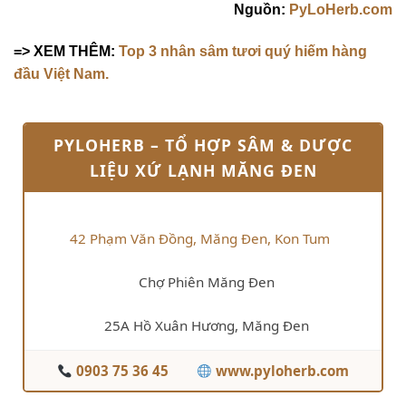
Nguồn:
PyLoHerb.com
=> XEM THÊM:
Top 3 nhân sâm tươi quý hiếm hàng
đầu Việt Nam.
PYLOHERB – TỔ HỢP SÂM & DƯỢC
LIỆU XỨ LẠNH MĂNG ĐEN
42 Phạm Văn Đồng, Măng Đen, Kon Tum
Chợ Phiên Măng Đen
25A Hồ Xuân Hương, Măng Đen
0903 75 36 45
www.pyloherb.com