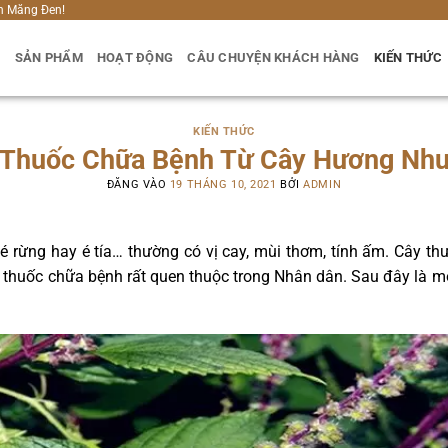
h Măng Đen!
U
SẢN PHẨM
HOẠT ĐỘNG
CÂU CHUYỆN KHÁCH HÀNG
KIẾN THỨC
KIẾN THỨC
 Thuốc Chữa Bệnh Từ Cây Hương Nhu
ĐĂNG VÀO
19 THÁNG 10, 2021
BỞI
ADMIN
 é rừng hay é tía… thường có vị cay, mùi thơm, tính ấm. Cây 
thuốc chữa bệnh rất quen thuộc trong Nhân dân. Sau đây là m