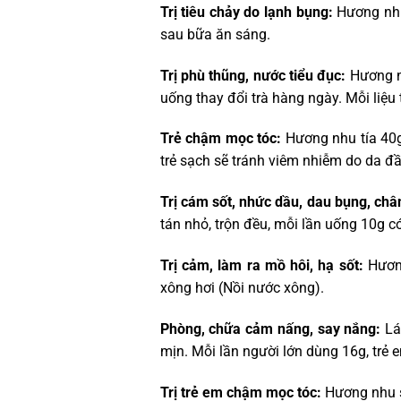
Trị tiêu chảy do lạnh bụng:
Hương nhu 
sau bữa ăn sáng.
Trị phù thũng, nước tiểu đục:
Hương nh
uống thay đổi trà hàng ngày. Mỗi liệu t
Trẻ chậm mọc tóc:
Hương nhu tía 40g,
trẻ sạch sẽ tránh viêm nhiễm do da đầ
Trị cám sốt, nhức dầu, dau bụng, chân
tán nhỏ, trộn đều, mỗi lần uống 10g c
Trị cảm, làm ra mồ hôi, hạ sốt:
Hương
xông hơi (Nồi nước xông).
Phòng, chữa cảm nấng, say nắng:
Lá 
mịn. Mỗi lần người lớn dùng 16g, trẻ 
Trị trẻ em chậm mọc tóc:
Hương nhu s