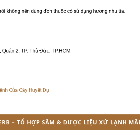
ôi không nên dùng đơn thuốc có sử dụng hương nhu tía.
, Quận 2, TP. Thủ Đức, TP.HCM
ệnh Của Cây Huyết Dụ
ERB – TỔ HỢP SÂM & DƯỢC LIỆU XỨ LẠNH MĂ