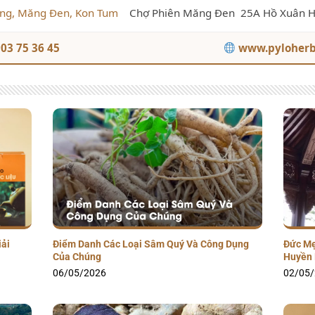
ng, Măng Đen, Kon Tum
Chợ Phiên Măng Đen
25A Hồ Xuân 
03 75 36 45
www.pyloher
iải
Điểm Danh Các Loại Sâm Quý Và Công Dụng
Đức Mẹ
Của Chúng
Huyền 
06/05/2026
02/05