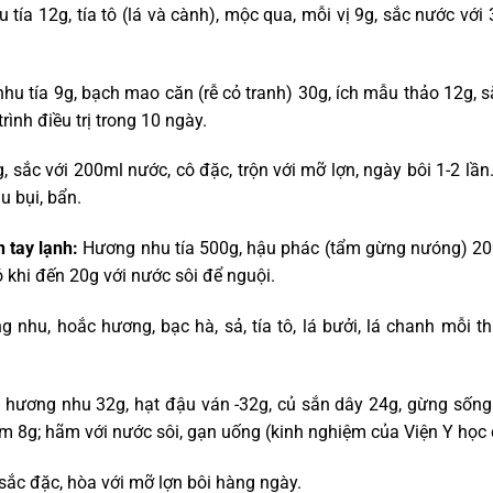
tía 12g, tía tô (lá và cành), mộc qua, mỗi vị 9g, sắc nước với
u tía 9g, bạch mao căn (rễ cỏ tranh) 30g, ích mẫu thảo 12g, 
rình điều trị trong 10 ngày.
 sắc với 200ml nước, cô đặc, trộn với mỡ lợn, ngày bôi 1-2 lần
u bụi, bẩn.
 tay lạnh:
Hương nhu tía 500g, hậu phác (tẩm gừng nưóng) 200
ó khi đến 20g với nước sôi để nguội.
 nhu, hoắc hương, bạc hà, sả, tía tô, lá bưởi, lá chanh mỗi t
hương nhu 32g, hạt đậu ván -32g, củ sắn dây 24g, gừng sống 1
em 8g; hãm với nước sôi, gạn uống (kinh nghiệm của Viện Y học 
ắc đặc, hòa với mỡ lợn bôi hàng ngày.