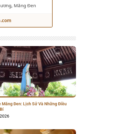
Hương, Măng Đen
b.com
 Măng Đen: Lịch Sử Và Những Điều
Bí
/2026