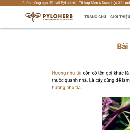
Bỏ
Chào mừng bạn đến với PyLoHerb - Tổ hợp Sâm & Dược Liệu Xứ Lạn
qua
TRANG CHỦ
GIỚI THIỆ
nội
dung
Bài
Hương nhu tía
còn có tên gọi khác là
thuốc quanh nhà. Là cây dùng để làm 
hương nhu tía
.