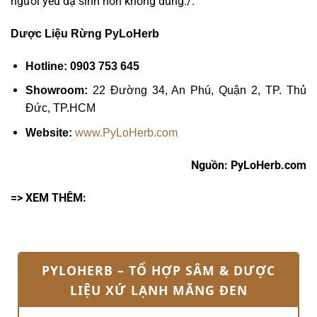
người yếu dạ sinh nôn không dùng./.
Dược Liệu Rừng PyLoHerb
Hotline: 0903 753 645
Showroom:
22 Đường 34, An Phú, Quận 2, TP. Thủ
Đức, TP.HCM
Website:
www.PyLoHerb.com
Nguồn: PyLoHerb.com
=> XEM THÊM:
PYLOHERB – TỔ HỢP SÂM & DƯỢC
LIỆU XỨ LẠNH MĂNG ĐEN