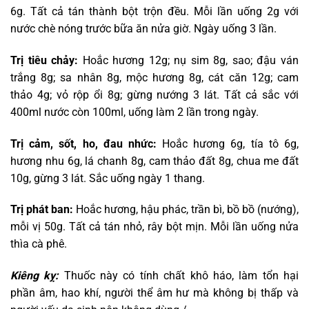
6g. Tất cả tán thành bột trộn đều. Mỗi lần uống 2g với
nước chè nóng trước bữa ăn nửa giờ. Ngày uống 3 lần.
Trị tiêu chảy:
Hoắc hương 12g; nụ sim 8g, sao; đậu ván
trắng 8g; sa nhân 8g, mộc hương 8g, cát căn 12g; cam
thảo 4g; vỏ rộp ổi 8g; gừng nướng 3 lát. Tất cả sắc với
400ml nước còn 100ml, uống làm 2 lần trong ngày.
Trị cảm, sốt, ho, đau nhức:
Hoắc hương 6g, tía tô 6g,
hương nhu 6g, lá chanh 8g, cam thảo đất 8g, chua me đất
10g, gừng 3 lát. Sắc uống ngày 1 thang.
Trị phát ban:
Hoắc hương, hậu phác, trần bì, bồ bồ (nướng),
mỗi vị 50g. Tất cả tán nhỏ, rây bột mịn. Mỗi lần uống nửa
thìa cà phê.
Kiêng kỵ:
Thuốc này có tính chất khô háo, làm tổn hại
phần âm, hao khí, người thể âm hư mà không bị thấp và