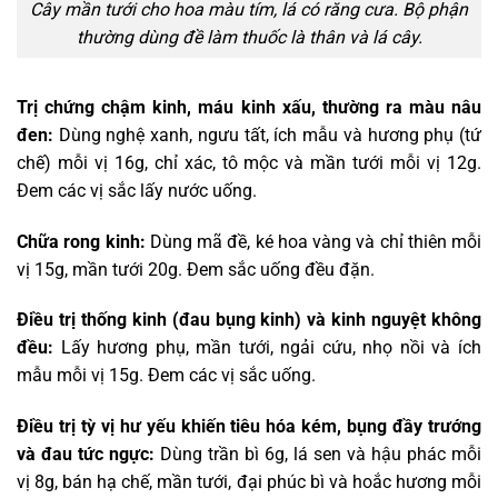
Cây mần tưới cho hoa màu tím, lá có răng cưa. Bộ phận
thường dùng đề làm thuốc là thân và lá cây.
Trị chứng chậm kinh, máu kinh xấu, thường ra màu nâu
đen:
Dùng nghệ xanh, ngưu tất, ích mẫu và hương phụ (tứ
chế) mỗi vị 16g, chỉ xác, tô mộc và mần tưới mỗi vị 12g.
Đem các vị sắc lấy nước uống.
Chữa rong kinh:
Dùng mã đề, ké hoa vàng và chỉ thiên mỗi
vị 15g, mần tưới 20g. Đem sắc uống đều đặn.
Điều trị thống kinh (đau bụng kinh) và kinh nguyệt không
đều:
Lấy hương phụ, mần tưới, ngải cứu, nhọ nồi và ích
mẫu mỗi vị 15g. Đem các vị sắc uống.
Điều trị tỳ vị hư yếu khiến tiêu hóa kém, bụng đầy trướng
và đau tức ngực:
Dùng trần bì 6g, lá sen và hậu phác mỗi
vị 8g, bán hạ chế, mần tưới, đại phúc bì và hoắc hương mỗi