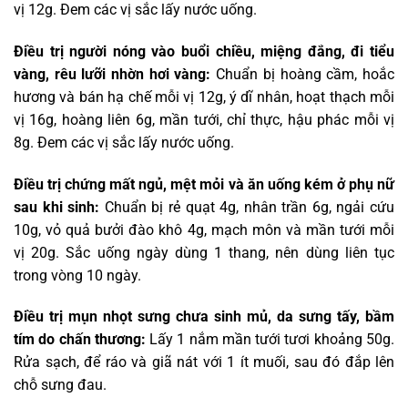
vị 12g. Đem các vị sắc lấy nước uống.
Điều trị người nóng vào buổi chiều, miệng đắng, đi tiểu
vàng, rêu lưỡi nhờn hơi vàng:
Chuẩn bị hoàng cầm, hoắc
hương và bán hạ chế mỗi vị 12g, ý dĩ nhân, hoạt thạch mỗi
vị 16g, hoàng liên 6g, mần tưới, chỉ thực, hậu phác mỗi vị
8g. Đem các vị sắc lấy nước uống.
Điều trị chứng mất ngủ, mệt mỏi và ăn uống kém ở phụ nữ
sau khi sinh:
Chuẩn bị rẻ quạt 4g, nhân trần 6g, ngải cứu
10g, vỏ quả bưởi đào khô 4g, mạch môn và mần tưới mỗi
vị 20g. Sắc uống ngày dùng 1 thang, nên dùng liên tục
trong vòng 10 ngày.
Điều trị mụn nhọt sưng chưa sinh mủ, da sưng tấy, bầm
tím do chấn thương:
Lấy 1 nắm mần tưới tươi khoảng 50g.
Rửa sạch, để ráo và giã nát với 1 ít muối, sau đó đắp lên
chỗ sưng đau.