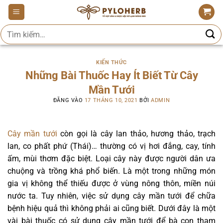
Bỏ
qua
Tìm
nội
kiếm:
dung
KIẾN THỨC
Những Bài Thuốc Hay Ít Biết Từ Cây
Mần Tưới
ĐĂNG VÀO
17 THÁNG 10, 2021
BỞI
ADMIN
Cây mần tưới
còn gọi là cây lan thảo, hương thảo, trạch
lan, co phất phứ (Thái)… thường có vị hơi đắng, cay, tính
ấm, mùi thơm đặc biệt. Loại cây này được người dân ưa
chuộng và trồng khá phổ biến. Là một trong những món
gia vị không thể thiếu được ở vùng nông thôn, miền núi
nước ta. Tuy nhiên, việc sử dụng cây mần tưới để chữa
bệnh hiệu quả thì không phải ai cũng biết. Dưới đây là một
vài bài thuốc có sử dụng cây mần tưới để bà con tham