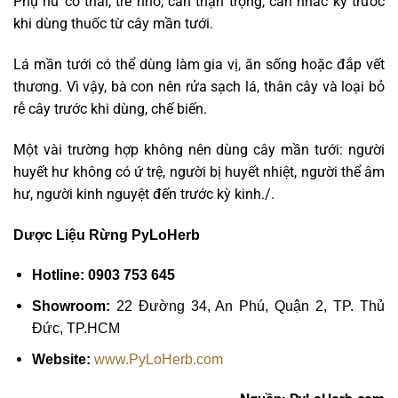
Phụ nữ có thai, trẻ nhỏ, cần thận trọng, cân nhắc kỹ trước
khi dùng thuốc từ cây mần tưới.
Lá mần tưới có thể dùng làm gia vị, ăn sống hoặc đắp vết
thương. Vì vậy, bà con nên rửa sạch lá, thân cây và loại bỏ
rễ cây trước khi dùng, chế biến.
Một vài trường hợp không nên dùng cây mần tưới: người
huyết hư không có ứ trệ, người bị huyết nhiệt, người thể âm
hư, người kinh nguyệt đến trước kỳ kinh./.
Dược Liệu Rừng PyLoHerb
Hotline: 0903 753 645
Showroom:
22 Đường 34, An Phú, Quận 2, TP. Thủ
Đức, TP.HCM
Website:
www.PyLoHerb.com