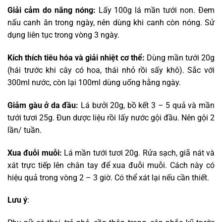
Giải cảm do nắng nóng:
Lấy 100g lá mần tưới non. Đem
nấu canh ăn trong ngày, nên dùng khi canh còn nóng. Sử
dụng liên tục trong vòng 3 ngày.
Kích thích tiêu hóa và giải nhiệt cơ thể:
Dùng mần tưới 20g
(hái trước khi cây có hoa, thái nhỏ rồi sấy khô). Sắc với
300ml nước, còn lại 100ml dùng uống hằng ngày.
Giảm gàu ở da đầu:
Lá bưởi 20g, bồ kết 3 – 5 quả và mần
tưới tươi 25g. Đun dược liệu rồi lấy nước gội đầu. Nên gội 2
lần/ tuần.
Xua đuỗi muỗi:
Lá mần tưới tươi 20g. Rửa sạch, giã nát và
xát trực tiếp lên chân tay để xua đuỗi muỗi. Cách này có
hiệu quả trong vòng 2 – 3 giờ. Có thể xát lại nếu cần thiết.
Lưu ý
: