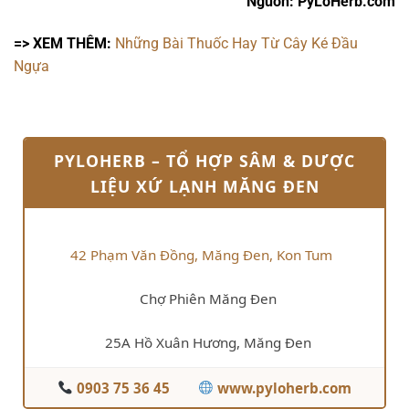
Nguồn: PyLoHerb.com
=> XEM THÊM:
Những Bài Thuốc Hay Từ Cây Ké Đầu
Ngựa
PYLOHERB – TỔ HỢP SÂM & DƯỢC
LIỆU XỨ LẠNH MĂNG ĐEN
42 Phạm Văn Đồng, Măng Đen, Kon Tum
Chợ Phiên Măng Đen
25A Hồ Xuân Hương, Măng Đen
0903 75 36 45
www.pyloherb.com