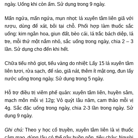
ngày. Uống khi còn ấm. Sử dụng trong 9 ngày.
Mẩn ngứa, mẩn ngứa, mụn nhọt: lá xuyên tâm liên giã với
rượu, dùng để xát, bôi tại chỗ. Phối hợp làm thuốc sắc
uống: kim ngân hoa, giun đất, bèo cái, lá trắc bách diệp, lá
tre, mỗi thứ một nắm nhỏ, sắc uống trong ngày, chia 2 – 3
lần. Sử dụng cho đến khi hết.
Chữa tiểu nhỏ giọt, tiểu vàng do nhiệt: Lấy 15 lá xuyên tâm
liên tươi, rửa sạch, để ráo, giã nát, thêm ít mật ong, đun lấy
nước uống trong ngày. Sử dụng trong 5 ngày.
Hỗ trợ điều trị viêm phế quản: xuyên tâm liên, huyền sâm,
mạch môn mỗi vị 12g; Vỏ quýt lâu năm, cam thảo mỗi vị
4g. Sắc đặc uống trong ngày, chia 2-3 lần trong ngày. Sử
dụng 9 ngày.
Ghi chú:
Theo y học cổ truyền, xuyên tâm liên là vị thuốc
cảm mạo, dùng lâu có thể gây buồn nôn, tiêu chảy; Người