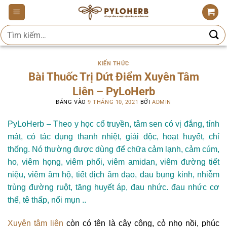
Bỏ
qua
Tìm
nội
kiếm:
dung
KIẾN THỨC
Bài Thuốc Trị Dứt Điểm Xuyên Tâm
Liên – PyLoHerb
ĐĂNG VÀO
9 THÁNG 10, 2021
BỞI
ADMIN
PyLoHerb – Theo y học cổ truyền, tâm sen có vị đắng, tính
mát, có tác dụng thanh nhiệt, giải độc, hoạt huyết, chỉ
thống. Nó thường được dùng để chữa cảm lạnh, cảm cúm,
ho, viêm họng, viêm phổi, viêm amidan, viêm đường tiết
niệu, viêm âm hộ, tiết dịch âm đạo, đau bụng kinh, nhiễm
trùng đường ruột, tăng huyết áp, đau nhức. đau nhức cơ
thể, tê thấp, nổi mụn ..
Xuyên tâm liên
còn có tên là cây công, cỏ nhọ nồi, phúc