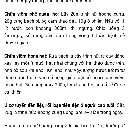
nghỉ 10 ngày rồi tiếp tục uống liệu trình mới.
Chữa viêm phế quản, ho:
Lấy 20g trinh nữ hoàng cung,
20g tang bạch bì, 6g cam thảo đất, 10g ô phiến. Nấu với 1
lít nước, còn khoảng 300ml thì ngưng. Chia uống 2
lần/ngày, sử dụng đều đặn trong vòng 1 tuần bệnh sẽ
thuyên giảm.
Chữa viêm họng hạt:
Rửa sạch lá cây trinh nữ, rễ cây dằng
xay, lấy một ít muối hạt nhai chung với hai thảo dược trên,
nhả bã sau khi nhai. Khi nhai như vậy, lượng nước tiết ra từ
thảo dược thấm vào cổ họng giúp loại bỏ hoàn toàn viêm
họng hạt. Sử dụng ngày 2 lần, tình trạng ho, rát cổ sẽ được
cải thiện.
U xơ tuyến tiền liệt, rối loạn tiểu tiện ở người cao tuổi:
Sắc
20g lá trinh nữa hoàng cung uống làm 2–3 lần trong ngày.
Hoặc lá trinh nữ hoàng cung 20g, xa tiền tử 12g, hương tư