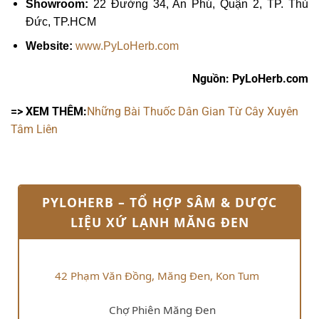
Showroom:
22 Đường 34, An Phú, Quận 2, TP. Thủ
Đức, TP.HCM
Website:
www.PyLoHerb.com
Nguồn: PyLoHerb.com
=> XEM THÊM:
Những Bài Thuốc Dân Gian Từ Cây Xuyên
Tâm Liên
PYLOHERB – TỔ HỢP SÂM & DƯỢC
LIỆU XỨ LẠNH MĂNG ĐEN
42 Phạm Văn Đồng, Măng Đen, Kon Tum
Chợ Phiên Măng Đen