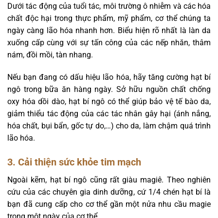
Dưới tác động của tuổi tác, môi trường ô nhiễm và các hóa
chất độc hại trong thực phẩm, mỹ phẩm, cơ thể chúng ta
ngày càng lão hóa nhanh hơn. Biểu hiện rõ nhất là làn da
xuống cấp cùng với sự tấn công của các nếp nhăn, thâm
nám, đồi mồi, tàn nhang.
Nếu bạn đang có dấu hiệu lão hóa, hãy tăng cường hạt bí
ngô trong bữa ăn hàng ngày. Sở hữu nguồn chất chống
oxy hóa dồi dào, hạt bí ngô có thể giúp bảo vệ tế bào da,
giảm thiểu tác động của các tác nhân gây hại (ánh nắng,
hóa chất, bụi bẩn, gốc tự do,…) cho da, làm chậm quá trình
lão hóa.
3. Cải thiện sức khỏe tim mạch
Ngoài kẽm, hạt bí ngô cũng rất giàu magiê. Theo nghiên
cứu của các chuyên gia dinh dưỡng, cứ 1/4 chén hạt bí là
bạn đã cung cấp cho cơ thể gần một nửa nhu cầu magie
trong một ngày của cơ thể.