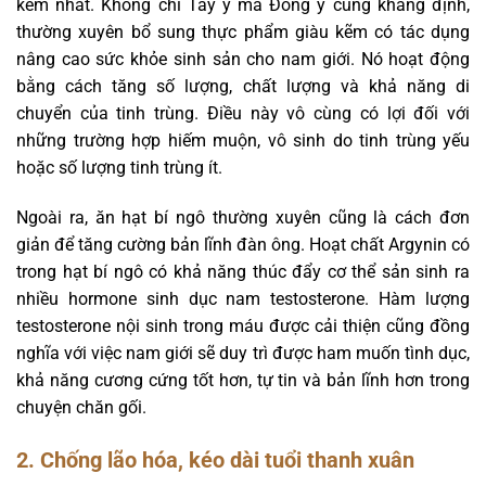
kẽm nhất. Không chỉ Tây y mà Đông y cũng khẳng định,
thường xuyên bổ sung thực phẩm giàu kẽm có tác dụng
nâng cao sức khỏe sinh sản cho nam giới. Nó hoạt động
bằng cách tăng số lượng, chất lượng và khả năng di
chuyển của tinh trùng. Điều này vô cùng có lợi đối với
những trường hợp hiếm muộn, vô sinh do tinh trùng yếu
hoặc số lượng tinh trùng ít.
Ngoài ra, ăn hạt bí ngô thường xuyên cũng là cách đơn
giản để tăng cường bản lĩnh đàn ông. Hoạt chất Argynin có
trong hạt bí ngô có khả năng thúc đẩy cơ thể sản sinh ra
nhiều hormone sinh dục nam testosterone. Hàm lượng
testosterone nội sinh trong máu được cải thiện cũng đồng
nghĩa với việc nam giới sẽ duy trì được ham muốn tình dục,
khả năng cương cứng tốt hơn, tự tin và bản lĩnh hơn trong
chuyện chăn gối.
2. Chống lão hóa, kéo dài tuổi thanh xuân