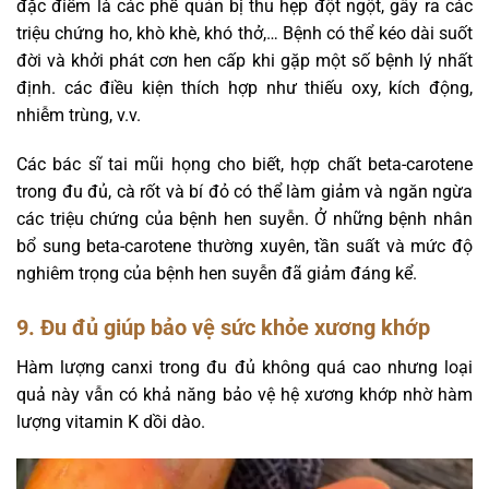
đặc điểm là các phế quản bị thu hẹp đột ngột, gây ra các
triệu chứng ho, khò khè, khó thở,… Bệnh có thể kéo dài suốt
đời và khởi phát cơn hen cấp khi gặp một số bệnh lý nhất
định. các điều kiện thích hợp như thiếu oxy, kích động,
nhiễm trùng, v.v.
Các bác sĩ tai mũi họng cho biết, hợp chất beta-carotene
trong đu đủ, cà rốt và bí đỏ có thể làm giảm và ngăn ngừa
các triệu chứng của bệnh hen suyễn. Ở những bệnh nhân
bổ sung beta-carotene thường xuyên, tần suất và mức độ
nghiêm trọng của bệnh hen suyễn đã giảm đáng kể.
9. Đu đủ giúp bảo vệ sức khỏe xương khớp
Hàm lượng canxi trong đu đủ không quá cao nhưng loại
quả này vẫn có khả năng bảo vệ hệ xương khớp nhờ hàm
lượng vitamin K dồi dào.