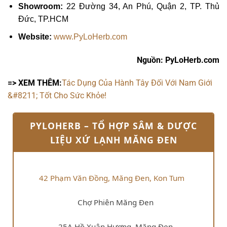
Showroom:
22 Đường 34, An Phú, Quận 2, TP. Thủ
Đức, TP.HCM
Website:
www.PyLoHerb.com
Nguồn: PyLoHerb.com
=> XEM THÊM:
Tác Dụng Của Hành Tây Đối Với Nam Giới
&#8211; Tốt Cho Sức Khỏe!
PYLOHERB – TỔ HỢP SÂM & DƯỢC
LIỆU XỨ LẠNH MĂNG ĐEN
42 Phạm Văn Đồng, Măng Đen, Kon Tum
Chợ Phiên Măng Đen
25A Hồ Xuân Hương, Măng Đen