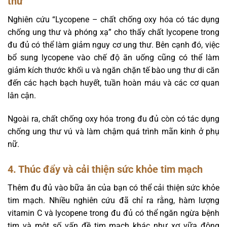
thư
Nghiên cứu “Lycopene – chất chống oxy hóa có tác dụng
chống ung thư và phóng xạ” cho thấy chất lycopene trong
đu đủ có thể làm giảm nguy cơ ung thư. Bên cạnh đó, việc
bổ sung lycopene vào chế độ ăn uống cũng có thể làm
giảm kích thước khối u và ngăn chặn tế bào ung thư di căn
đến các hạch bạch huyết, tuần hoàn máu và các cơ quan
lân cận.
Ngoài ra, chất chống oxy hóa trong đu đủ còn có tác dụng
chống ung thư vú và làm chậm quá trình mãn kinh ở phụ
nữ.
4. Thúc đẩy và cải thiện sức khỏe tim mạch
Thêm đu đủ vào bữa ăn của bạn có thể cải thiện sức khỏe
tim mạch. Nhiều nghiên cứu đã chỉ ra rằng, hàm lượng
vitamin C và lycopene trong đu đủ có thể ngăn ngừa bệnh
tim và một số vấn đề tim mạch khác như xơ vữa động