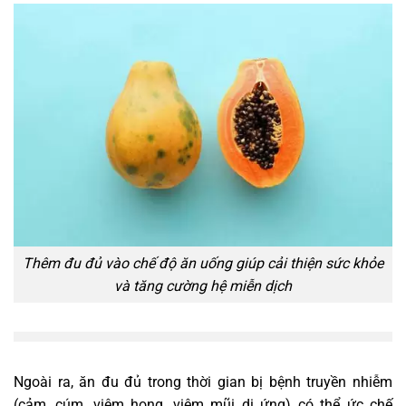
Thêm đu đủ vào chế độ ăn uống giúp cải thiện sức khỏe
và tăng cường hệ miễn dịch
Ngoài ra, ăn đu đủ trong thời gian bị bệnh truyền nhiễm
(cảm, cúm, viêm họng, viêm mũi dị ứng) có thể ức chế