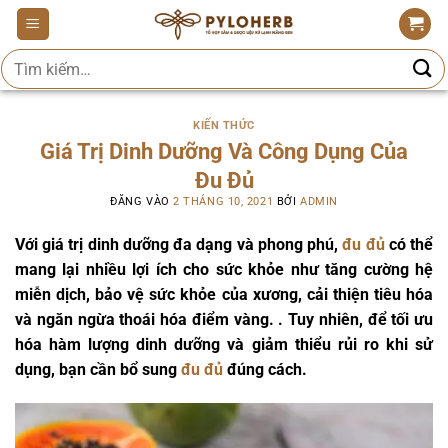
Bỏ
qua
Tìm
nội
kiếm:
dung
KIẾN THỨC
Giá Trị Dinh Dưỡng Và Công Dụng Của
Đu Đủ
ĐĂNG VÀO
2 THÁNG 10, 2021
BỞI
ADMIN
Với giá trị dinh dưỡng đa dạng và phong phú,
đu đủ
có thể
mang lại nhiều lợi ích cho sức khỏe như tăng cường hệ
miễn dịch, bảo vệ sức khỏe của xương, cải thiện tiêu hóa
và ngăn ngừa thoái hóa điểm vàng. . Tuy nhiên, để tối ưu
hóa hàm lượng dinh dưỡng và giảm thiểu rủi ro khi sử
dụng, bạn cần bổ sung
đu đủ
đúng cách.