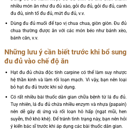
nhiều món ăn như đu đủ xào, gỏi đu đủ, gỏi đu đủ, canh
đu đủ, sinh tố đu đủ, mứt đu đủ, v.v.
Dùng đu đủ muối để tạo vị chua chua, giòn giòn. Đu đủ
chua thường được ăn với các món béo như bánh xèo,
bánh căn, v.v.
Những lưu ý cần biết trước khi bổ sung
đu đủ vào chế độ ăn
Hạt đu đủ chứa độc tính carpine có thể làm suy nhược
hệ thần kinh và làm rối loạn mạch. Vì vậy, bạn nên loại
bỏ hạt đu đủ trước khi sử dụng.
Có rất nhiều bài thuốc dân gian chữa bệnh từ lá đu đủ.
Tuy nhiên, lá đu đủ chứa nhiều enzym và nhựa (papain)
nên dễ gây dị ứng và rối loạn hô hấp (ngạt mũi, hen
suyễn, thở khò khè). Để tránh tình trạng này, bạn nên hỏi
ý kiến ​​bác sĩ trước khi áp dụng các bài thuốc dân gian.