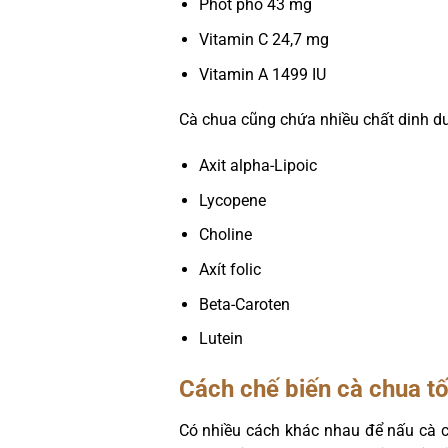
Phốt pho 43 mg
Vitamin C 24,7 mg
Vitamin A 1499 IU
Cà chua cũng chứa nhiều chất dinh dư
Axit alpha-Lipoic
Lycopene
Choline
Axít folic
Beta-Caroten
Lutein
Cách chế biến cà chua t
Có nhiều cách khác nhau để nấu cà c