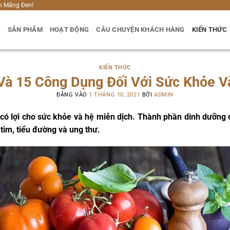
h Măng Đen!
U
SẢN PHẨM
HOẠT ĐỘNG
CÂU CHUYỆN KHÁCH HÀNG
KIẾN THỨC
KIẾN THỨC
Và 15 Công Dụng Đối Với Sức Khỏe V
ĐĂNG VÀO
1 THÁNG 10, 2021
BỞI
ADMIN
có lợi cho sức khỏe và hệ miễn dịch. Thành phần dinh dưỡng
im, tiểu đường và ung thư.