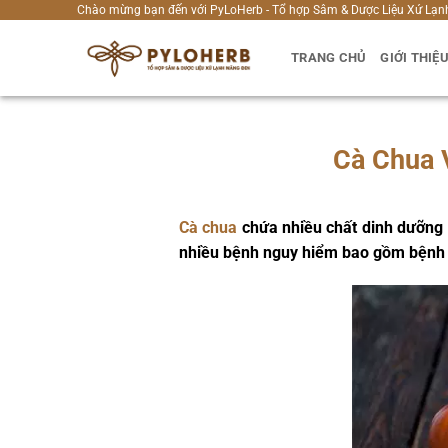
Bỏ
Chào mừng bạn đến với PyLoHerb - Tổ hợp Sâm & Dược Liệu Xứ Lạn
qua
TRANG CHỦ
GIỚI THIỆ
nội
dung
Cà Chua 
Cà chua
chứa nhiều chất dinh dưỡng 
nhiều bệnh nguy hiểm bao gồm bệnh t