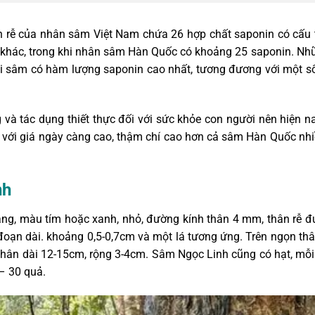
n rễ của nhân sâm Việt Nam chứa 26 hợp chất saponin có cấu t
m khác, trong khi nhân sâm Hàn Quốc có khoảng 25 saponin. N
ại sâm có hàm lượng saponin cao nhất, tương đương với một 
và tác dụng thiết thực đối với sức khỏe con người nên hiện 
g với giá ngày càng cao, thậm chí cao hơn cả sâm Hàn Quốc nhiề
nh
ng, màu tím hoặc xanh, nhỏ, đường kính thân 4 mm, thân rễ đ
oạn dài. khoảng 0,5-0,7cm và một lá tương ứng. Trên ngọn thân
thân dài 12-15cm, rộng 3-4cm. Sâm Ngọc Linh cũng có hạt, mỗ
– 30 quả.