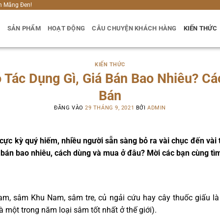
h Măng Đen!
U
SẢN PHẨM
HOẠT ĐỘNG
CÂU CHUYỆN KHÁCH HÀNG
KIẾN THỨC
KIẾN THỨC
 Tác Dụng Gì, Giá Bán Bao Nhiêu? Cá
Bán
ĐĂNG VÀO
29 THÁNG 9, 2021
BỞI
ADMIN
 cực kỳ quý hiếm, nhiều người sẵn sàng bỏ ra vài chục đến vài
á bán bao nhiêu, cách dùng và mua ở đâu? Mời các bạn cùng tìm 
am, sâm Khu Nam, sâm tre, củ ngải cứu hay cây thuốc giấu là
 một trong năm loại sâm tốt nhất ở thế giới).