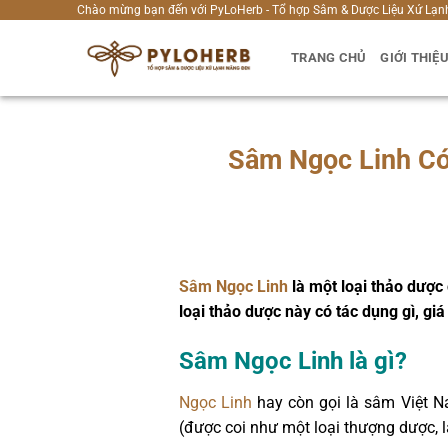
Bỏ
Chào mừng bạn đến với PyLoHerb - Tổ hợp Sâm & Dược Liệu Xứ Lạn
qua
TRANG CHỦ
GIỚI THIỆ
nội
dung
Sâm Ngọc Linh Có
Sâm Ngọc Linh
là một loại thảo dược
loại thảo dược này có tác dụng gì, gi
Sâm Ngọc Linh là gì?
Ngọc Linh
hay còn gọi là sâm Việt N
(được coi như một loại thượng dược, là