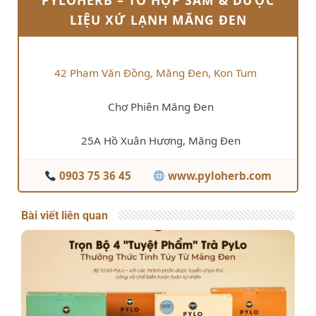
PYLOHERB – TỔ HỢP SÂM & DƯỢC
LIỆU XỨ LẠNH MĂNG ĐEN
42 Phạm Văn Đồng, Măng Đen, Kon Tum
Chợ Phiên Măng Đen
25A Hồ Xuân Hương, Măng Đen
0903 75 36 45
www.pyloherb.com
Bài viết liên quan