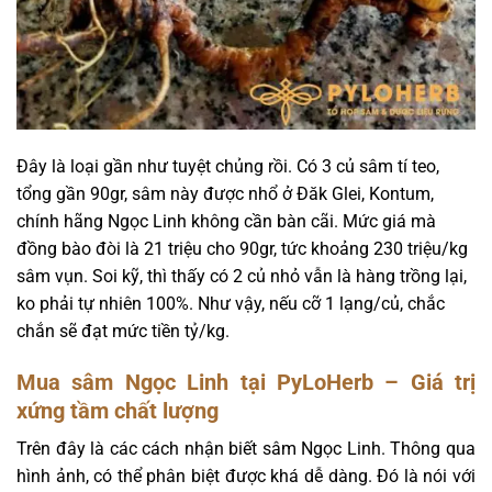
Đây là loại gần như tuyệt chủng rồi. Có 3 củ sâm tí teo,
tổng gần 90gr, sâm này được nhổ ở Đăk Glei, Kontum,
chính hãng Ngọc Linh không cần bàn cãi. Mức giá mà
đồng bào đòi là 21 triệu cho 90gr, tức khoảng 230 triệu/kg
sâm vụn. Soi kỹ, thì thấy có 2 củ nhỏ vẫn là hàng trồng lại,
ko phải tự nhiên 100%. Như vậy, nếu cỡ 1 lạng/củ, chắc
chắn sẽ đạt mức tiền tỷ/kg.
Mua sâm Ngọc Linh tại PyLoHerb – Giá trị
xứng tầm chất lượng
Trên đây là các cách nhận biết sâm Ngọc Linh. Thông qua
hình ảnh, có thể phân biệt được khá dễ dàng. Đó là nói với