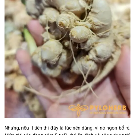
Nhưng, nếu ít tiền thì đây là lúc nên dùng, vì nó ngon bổ rẻ.