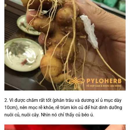
2. Vì được chăm rất tốt (phân trâu và dương xỉ ủ mục dày
10cm), nên mọc rễ khỏe, rễ trùm kín củ để hút dinh dưỡng
nuôi củ, nuôi cây. Nhìn nó chỉ thấy củ béo ú.