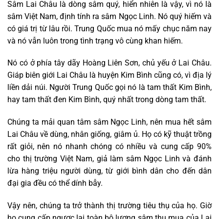
Sâm Lai Châu là dòng sâm quý, hiển nhiên là vậy, vì nó là
sâm Việt Nam, định tính ra sâm Ngọc Linh. Nó quý hiếm và
có giá trị từ lâu rồi. Trung Quốc mua nó mấy chục năm nay
và nó vẫn luôn trong tình trạng vô cùng khan hiếm.
Nó có ở phía tây dãy Hoàng Liên Sơn, chủ yếu ở Lai Châu.
Giáp biên giới Lai Châu là huyện Kim Bình cũng có, vì địa lý
liền dải núi. Người Trung Quốc gọi nó là tam thất Kim Bình,
hay tam thất đen Kim Bình, quý nhất trong dòng tam thất.
Chúng ta mải quan tâm sâm Ngọc Linh, nên mua hết sâm
Lai Châu về dùng, nhân giống, giâm ủ. Họ có kỹ thuật trồng
rất giỏi, nên nó nhanh chóng có nhiều và cung cấp 90%
cho thị trường Việt Nam, giả làm sâm Ngọc Linh và đánh
lừa hàng triệu người dùng, từ giới bình dân cho đến dân
đại gia đều có thể dính bẫy.
Vậy nên, chúng ta trở thành thị trường tiêu thụ của họ. Giờ
họ cung cấp ngược lại toàn bộ lượng sâm thu mua của Lai