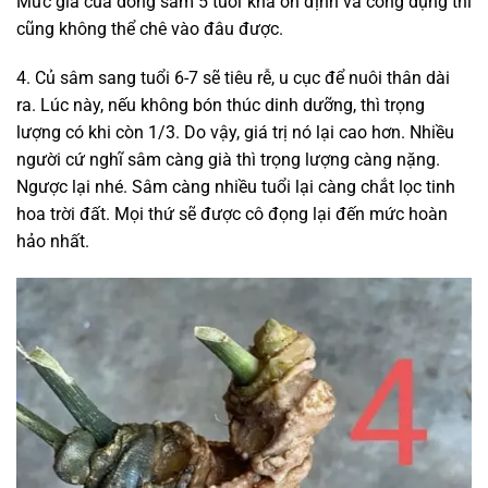
Mức giá của dòng sâm 5 tuổi khá ổn định và công dụng thì
cũng không thể chê vào đâu được.
4. Củ sâm sang tuổi 6-7 sẽ tiêu rễ, u cục để nuôi thân dài
ra. Lúc này, nếu không bón thúc dinh dưỡng, thì trọng
lượng có khi còn 1/3. Do vậy, giá trị nó lại cao hơn. Nhiều
người cứ nghĩ sâm càng già thì trọng lượng càng nặng.
Ngược lại nhé. Sâm càng nhiều tuổi lại càng chắt lọc tinh
hoa trời đất. Mọi thứ sẽ được cô đọng lại đến mức hoàn
hảo nhất.