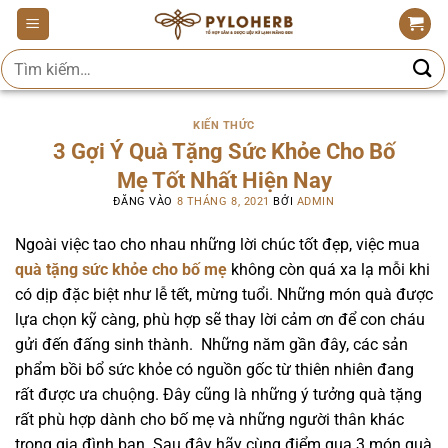
Bỏ
qua
Tìm
nội
kiếm:
dung
KIẾN THỨC
3 Gợi Ý Quà Tặng Sức Khỏe Cho Bố
Mẹ Tốt Nhất Hiện Nay
ĐĂNG VÀO
8 THÁNG 8, 2021
BỞI
ADMIN
Ngoài việc tao cho nhau những lời chúc tốt đẹp, việc mua
quà tặng sức khỏe cho bố mẹ
không còn quá xa lạ mỗi khi
có dịp đặc biệt như lễ tết, mừng tuổi. Những món quà được
lựa chọn kỹ càng, phù hợp sẽ thay lời cảm ơn để con cháu
gửi đến đấng sinh thành. Những năm gần đây, các sản
phẩm bồi bổ sức khỏe có nguồn gốc từ thiên nhiên đang
rất được ưa chuộng. Đây cũng là những ý tưởng quà tặng
rất phù hợp dành cho bố mẹ và những người thân khác
trong gia đình bạn. Sau đây hãy cùng điểm qua 3 món quà