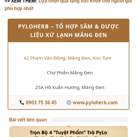
=> XEM THÊM:
Lựa chọn quà tặng sức khỏe cho người già
phù hợp nhất
PYLOHERB – TỔ HỢP SÂM & DƯỢC
LIỆU XỨ LẠNH MĂNG ĐEN
42 Phạm Văn Đồng, Măng Đen, Kon Tum
Chợ Phiên Măng Đen
25A Hồ Xuân Hương, Măng Đen
0903 75 36 45
www.pyloherb.com
Bài viết liên quan